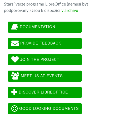
Starší verze programu LibreOffice (nemusí být
podporovány!) Jsou k dispozici
v archivu
DOCUMENTATION
PROVIDE FEEDBACK
JOIN THE PROJECT!
MEET US AT EVENTS
DISCOVER LIBREOFFICE
GOOD LOOKING DOCUMENTS