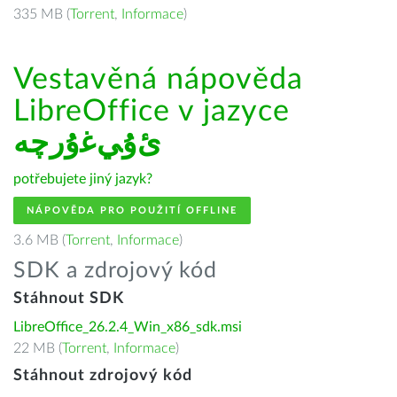
335 MB (
Torrent
,
Informace
)
Vestavěná nápověda
LibreOffice v jazyce
ﺉۇﻲﻏۇﺭچە
potřebujete jiný jazyk?
NÁPOVĚDA PRO POUŽITÍ OFFLINE
3.6 MB (
Torrent
,
Informace
)
SDK a zdrojový kód
Stáhnout SDK
LibreOffice_26.2.4_Win_x86_sdk.msi
22 MB (
Torrent
,
Informace
)
Stáhnout zdrojový kód