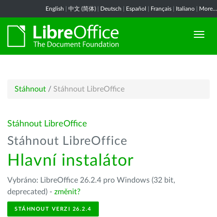
English
|
中文 (简体)
|
Deutsch
|
Español
|
Français
|
Italiano
|
More...
Stáhnout
/
Stáhnout LibreOffice
Stáhnout LibreOffice
Stáhnout LibreOffice
Hlavní instalátor
Vybráno: LibreOffice 26.2.4 pro Windows (32 bit,
deprecated) -
změnit?
STÁHNOUT VERZI 26.2.4