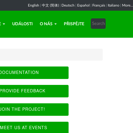
English
|
中文 (简体)
|
Deutsch
|
Español
|
Français
|
Italiano
|
More...
E
UDÁLOSTI
O NÁS
PŘISPĚJTE
DOCUMENTATION
PROVIDE FEEDBACK
JOIN THE PROJECT!
MEET US AT EVENTS