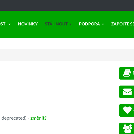
STI
NOVINKY
STÁHNOUT
PODPORA
ZAPOJTE S
, deprecated) -
změnit?