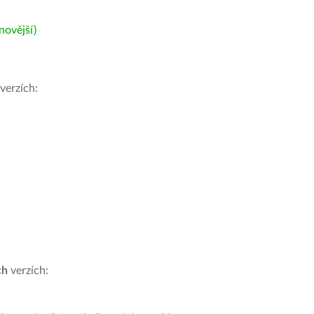
ovější)
verzích:
ch
verzích: