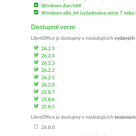
Windows Aarch64
Windows x86_64 (vyžadována verze 7 nebo n
Dostupné verze
LibreOffice je dostupný v následujících
vydaných
26.2.5
26.2.4
26.2.3
26.2.2
26.2.1
26.2.0
25.8.7
25.8.6
25.8.5
LibreOffice je dostupný v následujících
testovací
26.8.0