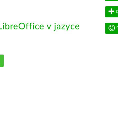
D
ibreOffice v jazyce
G