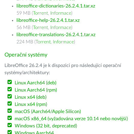
libreoffice-dictionaries-26.2.4.1.tar.xz
59 MB (
Torrent
,
Informace
)
libreoffice-help-26.2.4.1.tar.xz
56 MB (
Torrent
,
Informace
)
libreoffice-translations-26.2.4.1.tar.xz
224 MB (
Torrent
,
Informace
)
Operační systémy
LibreOffice 26.2.4 je k dispozici pro následující operační
systémy/architektury:
Linux Aarch64 (deb)
Linux Aarch64 (rpm)
Linux x64 (deb)
Linux x64 (rpm)
macOS (Aarch64/Apple Silicon)
macOS x86_64 (vyžadována verze 10.14 nebo novější)
Windows (32 bit, deprecated)
Windows Aarch64