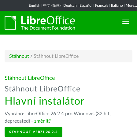
English
|
中文 (简体)
|
Deutsch
|
Español
|
Français
|
Italiano
|
More...
Stáhnout
/
Stáhnout LibreOffice
Stáhnout LibreOffice
Stáhnout LibreOffice
Hlavní instalátor
Vybráno: LibreOffice 26.2.4 pro Windows (32 bit,
deprecated) -
změnit?
STÁHNOUT VERZI 26.2.4