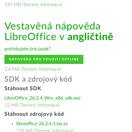
335 MB (
Torrent
,
Informace
)
Vestavěná nápověda
LibreOffice v
angličtině
potřebujete jiný jazyk?
NÁPOVĚDA PRO POUŽITÍ OFFLINE
2.8 MB (
Torrent
,
Informace
)
SDK a zdrojový kód
Stáhnout SDK
LibreOffice_26.2.4_Win_x86_sdk.msi
22 MB (
Torrent
,
Informace
)
Stáhnout zdrojový kód
libreoffice-26.2.4.1.tar.xz
279 MB (
Torrent
,
Informace
)