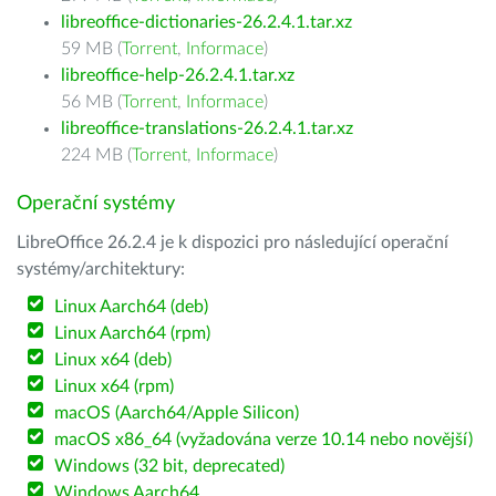
libreoffice-dictionaries-26.2.4.1.tar.xz
59 MB (
Torrent
,
Informace
)
libreoffice-help-26.2.4.1.tar.xz
56 MB (
Torrent
,
Informace
)
libreoffice-translations-26.2.4.1.tar.xz
224 MB (
Torrent
,
Informace
)
Operační systémy
LibreOffice 26.2.4 je k dispozici pro následující operační
systémy/architektury:
Linux Aarch64 (deb)
Linux Aarch64 (rpm)
Linux x64 (deb)
Linux x64 (rpm)
macOS (Aarch64/Apple Silicon)
macOS x86_64 (vyžadována verze 10.14 nebo novější)
Windows (32 bit, deprecated)
Windows Aarch64