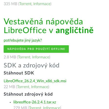
335 MB (
Torrent
,
Informace
)
Vestavěná nápověda
LibreOffice v
angličtině
potřebujete jiný jazyk?
NÁPOVĚDA PRO POUŽITÍ OFFLINE
2.8 MB (
Torrent
,
Informace
)
SDK a zdrojový kód
Stáhnout SDK
LibreOffice_26.2.4_Win_x86_sdk.msi
22 MB (
Torrent
,
Informace
)
Stáhnout zdrojový kód
libreoffice-26.2.4.1.tar.xz
279 MB (
Torrent
,
Informace
)