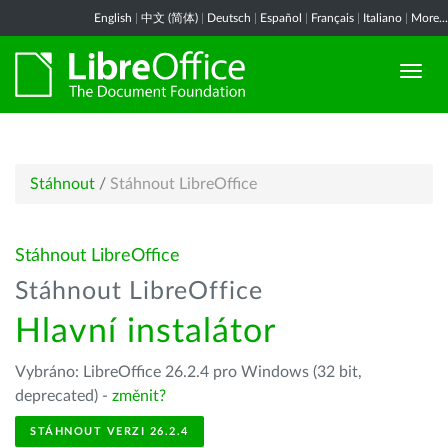
English
|
中文 (简体)
|
Deutsch
|
Español
|
Français
|
Italiano
|
More...
Stáhnout
/
Stáhnout LibreOffice
Stáhnout LibreOffice
Stáhnout LibreOffice
Hlavní instalátor
Vybráno: LibreOffice 26.2.4 pro Windows (32 bit,
deprecated) -
změnit?
STÁHNOUT VERZI 26.2.4