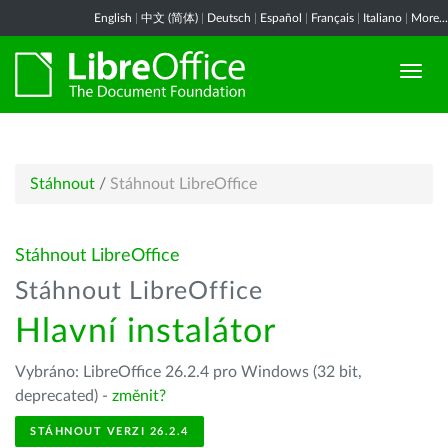
English
|
中文 (简体)
|
Deutsch
|
Español
|
Français
|
Italiano
|
More...
Stáhnout
/
Stáhnout LibreOffice
Stáhnout LibreOffice
Stáhnout LibreOffice
Hlavní instalátor
Vybráno: LibreOffice 26.2.4 pro Windows (32 bit,
deprecated) -
změnit?
STÁHNOUT VERZI 26.2.4