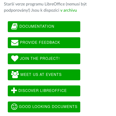
Starší verze programu LibreOffice (nemusí být
podporovány!) Jsou k dispozici
v archivu
DOCUMENTATION
PROVIDE FEEDBACK
JOIN THE PROJECT!
MEET US AT EVENTS
DISCOVER LIBREOFFICE
GOOD LOOKING DOCUMENTS