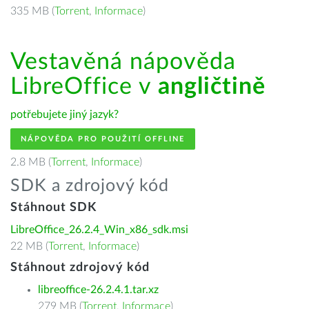
335 MB (
Torrent
,
Informace
)
Vestavěná nápověda
LibreOffice v
angličtině
potřebujete jiný jazyk?
NÁPOVĚDA PRO POUŽITÍ OFFLINE
2.8 MB (
Torrent
,
Informace
)
SDK a zdrojový kód
Stáhnout SDK
LibreOffice_26.2.4_Win_x86_sdk.msi
22 MB (
Torrent
,
Informace
)
Stáhnout zdrojový kód
libreoffice-26.2.4.1.tar.xz
279 MB (
Torrent
,
Informace
)