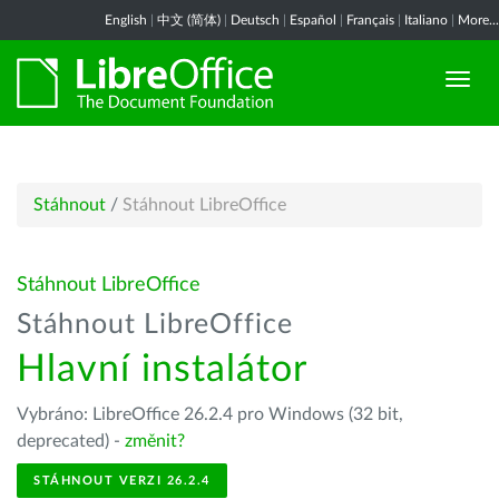
English
|
中文 (简体)
|
Deutsch
|
Español
|
Français
|
Italiano
|
More...
Stáhnout
/
Stáhnout LibreOffice
Stáhnout LibreOffice
Stáhnout LibreOffice
Hlavní instalátor
Vybráno: LibreOffice 26.2.4 pro Windows (32 bit,
deprecated) -
změnit?
STÁHNOUT VERZI 26.2.4