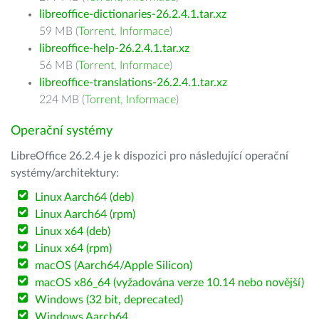
libreoffice-dictionaries-26.2.4.1.tar.xz
59 MB (
Torrent
,
Informace
)
libreoffice-help-26.2.4.1.tar.xz
56 MB (
Torrent
,
Informace
)
libreoffice-translations-26.2.4.1.tar.xz
224 MB (
Torrent
,
Informace
)
Operační systémy
LibreOffice 26.2.4 je k dispozici pro následující operační
systémy/architektury:
Linux Aarch64 (deb)
Linux Aarch64 (rpm)
Linux x64 (deb)
Linux x64 (rpm)
macOS (Aarch64/Apple Silicon)
macOS x86_64 (vyžadována verze 10.14 nebo novější)
Windows (32 bit, deprecated)
Windows Aarch64