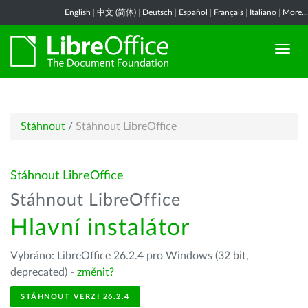
English
|
中文 (简体)
|
Deutsch
|
Español
|
Français
|
Italiano
|
More...
Stáhnout
/
Stáhnout LibreOffice
Stáhnout LibreOffice
Stáhnout LibreOffice
Hlavní instalátor
Vybráno: LibreOffice 26.2.4 pro Windows (32 bit,
deprecated) -
změnit?
STÁHNOUT VERZI 26.2.4