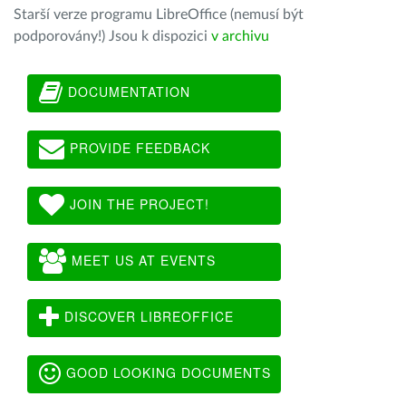
Starší verze programu LibreOffice (nemusí být
podporovány!) Jsou k dispozici
v archivu
DOCUMENTATION
PROVIDE FEEDBACK
JOIN THE PROJECT!
MEET US AT EVENTS
DISCOVER LIBREOFFICE
GOOD LOOKING DOCUMENTS