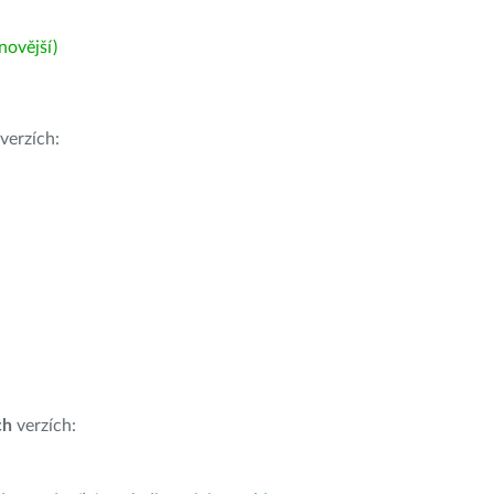
ovější)
verzích:
ch
verzích: