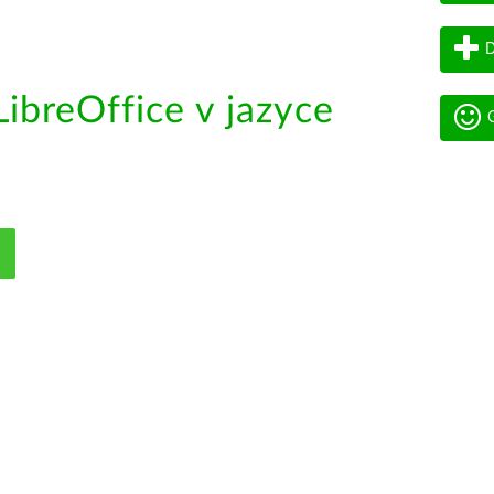
D
ibreOffice v jazyce
G