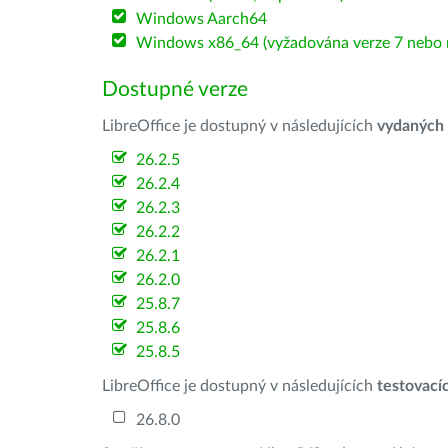
Windows Aarch64
Windows x86_64 (vyžadována verze 7 nebo n
Dostupné verze
LibreOffice je dostupný v následujících
vydaných
26.2.5
26.2.4
26.2.3
26.2.2
26.2.1
26.2.0
25.8.7
25.8.6
25.8.5
LibreOffice je dostupný v následujících
testovací
26.8.0