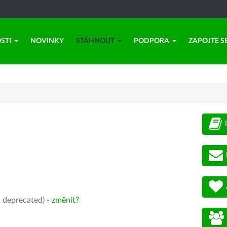
STI
NOVINKY
STÁHNOUT
PODPORA
ZAPOJTE S
, deprecated) -
změnit?