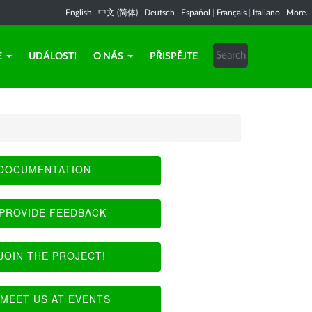
English
|
中文 (简体)
|
Deutsch
|
Español
|
Français
|
Italiano
|
More...
E
UDÁLOSTI
O NÁS
PŘISPĚJTE
DOCUMENTATION
PROVIDE FEEDBACK
JOIN THE PROJECT!
MEET US AT EVENTS