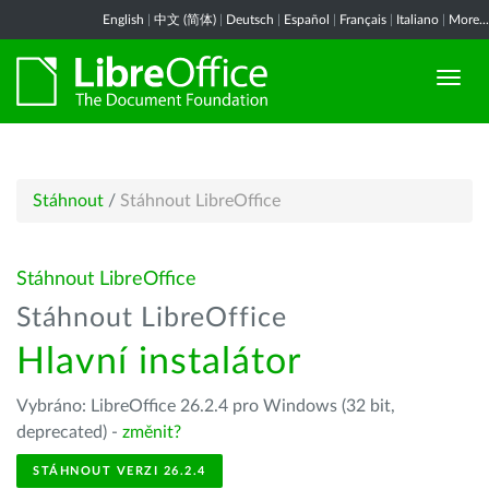
English
|
中文 (简体)
|
Deutsch
|
Español
|
Français
|
Italiano
|
More...
Stáhnout
/
Stáhnout LibreOffice
Stáhnout LibreOffice
Stáhnout LibreOffice
Hlavní instalátor
Vybráno: LibreOffice 26.2.4 pro Windows (32 bit,
deprecated) -
změnit?
STÁHNOUT VERZI 26.2.4