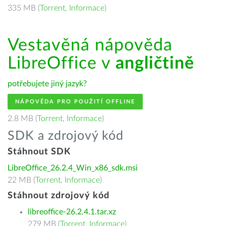
335 MB (
Torrent
,
Informace
)
Vestavěná nápověda
LibreOffice v
angličtině
potřebujete jiný jazyk?
NÁPOVĚDA PRO POUŽITÍ OFFLINE
2.8 MB (
Torrent
,
Informace
)
SDK a zdrojový kód
Stáhnout SDK
LibreOffice_26.2.4_Win_x86_sdk.msi
22 MB (
Torrent
,
Informace
)
Stáhnout zdrojový kód
libreoffice-26.2.4.1.tar.xz
279 MB (
Torrent
,
Informace
)