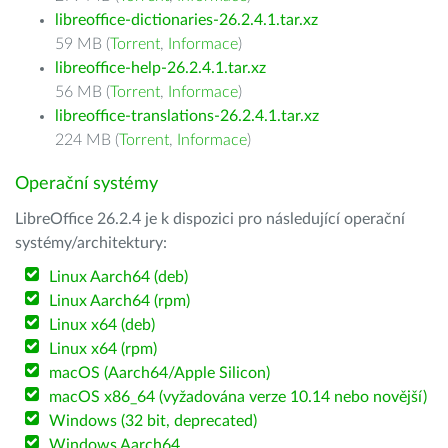
libreoffice-dictionaries-26.2.4.1.tar.xz
59 MB (
Torrent
,
Informace
)
libreoffice-help-26.2.4.1.tar.xz
56 MB (
Torrent
,
Informace
)
libreoffice-translations-26.2.4.1.tar.xz
224 MB (
Torrent
,
Informace
)
Operační systémy
LibreOffice 26.2.4 je k dispozici pro následující operační
systémy/architektury:
Linux Aarch64 (deb)
Linux Aarch64 (rpm)
Linux x64 (deb)
Linux x64 (rpm)
macOS (Aarch64/Apple Silicon)
macOS x86_64 (vyžadována verze 10.14 nebo novější)
Windows (32 bit, deprecated)
Windows Aarch64