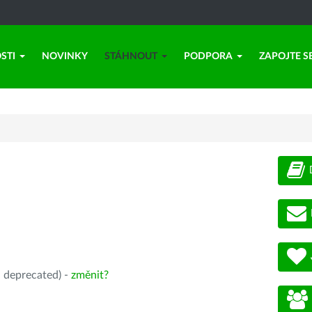
STI
NOVINKY
STÁHNOUT
PODPORA
ZAPOJTE S
, deprecated) -
změnit?