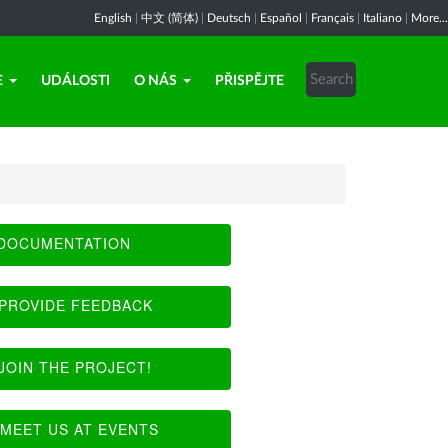
English
|
中文 (简体)
|
Deutsch
|
Español
|
Français
|
Italiano
|
More...
E
UDÁLOSTI
O NÁS
PŘISPĚJTE
DOCUMENTATION
PROVIDE FEEDBACK
JOIN THE PROJECT!
MEET US AT EVENTS