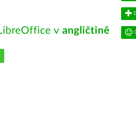
D
ibreOffice v
angličtině
G