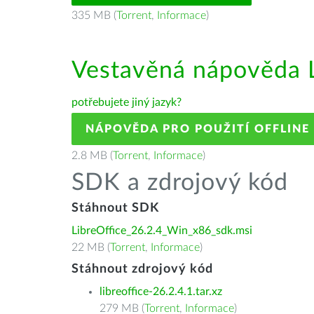
335 MB (
Torrent
,
Informace
)
Vestavěná nápověda L
potřebujete jiný jazyk?
NÁPOVĚDA PRO POUŽITÍ OFFLINE
2.8 MB (
Torrent
,
Informace
)
SDK a zdrojový kód
Stáhnout SDK
LibreOffice_26.2.4_Win_x86_sdk.msi
22 MB (
Torrent
,
Informace
)
Stáhnout zdrojový kód
libreoffice-26.2.4.1.tar.xz
279 MB (
Torrent
,
Informace
)