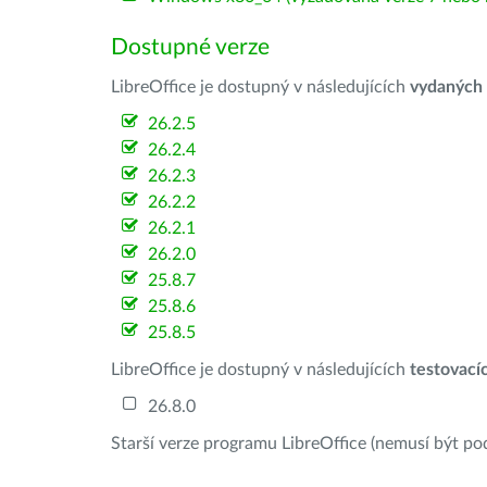
Dostupné verze
LibreOffice je dostupný v následujících
vydaných
26.2.5
26.2.4
26.2.3
26.2.2
26.2.1
26.2.0
25.8.7
25.8.6
25.8.5
LibreOffice je dostupný v následujících
testovací
26.8.0
Starší verze programu LibreOffice (nemusí být po