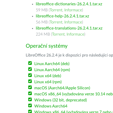
libreoffice-dictionaries-26.2.4.1.tar.xz
59 MB (
Torrent
,
Informace
)
libreoffice-help-26.2.4.1.tar.xz
56 MB (
Torrent
,
Informace
)
libreoffice-translations-26.2.4.1.tar.xz
224 MB (
Torrent
,
Informace
)
Operační systémy
LibreOffice 26.2.4 je k dispozici pro následující 
Linux Aarch64 (deb)
Linux Aarch64 (rpm)
Linux x64 (deb)
Linux x64 (rpm)
macOS (Aarch64/Apple Silicon)
macOS x86_64 (vyžadována verze 10.14 nebo
Windows (32 bit, deprecated)
Windows Aarch64
Windows x86_64 (vyžadována verze 7 nebo n