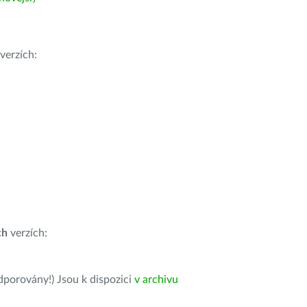
verzích:
ch
verzích:
dporovány!) Jsou k dispozici
v archivu