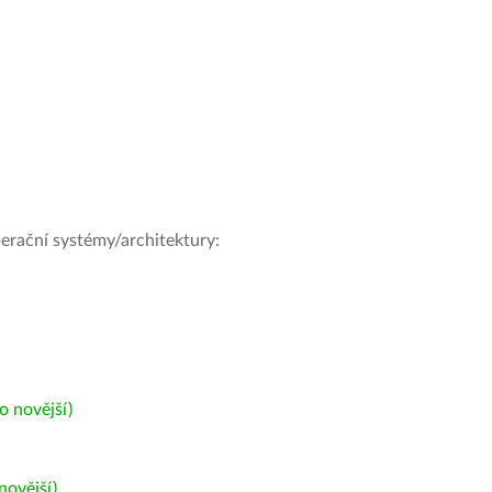
operační systémy/architektury:
 novější)
ovější)