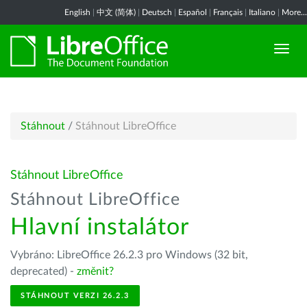
English
|
中文 (简体)
|
Deutsch
|
Español
|
Français
|
Italiano
|
More...
Stáhnout
/
Stáhnout LibreOffice
Stáhnout LibreOffice
Stáhnout LibreOffice
Hlavní instalátor
Vybráno: LibreOffice 26.2.3 pro Windows (32 bit,
deprecated) -
změnit?
STÁHNOUT VERZI 26.2.3