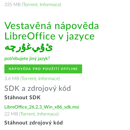
335 MB (
Torrent
,
Informace
)
Vestavěná nápověda
LibreOffice v jazyce
ﺉۇﻲﻏۇﺭچە
potřebujete jiný jazyk?
NÁPOVĚDA PRO POUŽITÍ OFFLINE
3.6 MB (
Torrent
,
Informace
)
SDK a zdrojový kód
Stáhnout SDK
LibreOffice_26.2.3_Win_x86_sdk.msi
22 MB (
Torrent
,
Informace
)
Stáhnout zdrojový kód