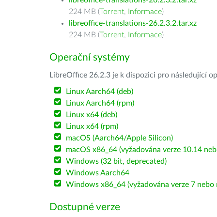
libreoffice-translations-26.2.3.2.tar.xz
224 MB (
Torrent
,
Informace
)
libreoffice-translations-26.2.3.2.tar.xz
224 MB (
Torrent
,
Informace
)
Operační systémy
LibreOffice 26.2.3 je k dispozici pro následující 
Linux Aarch64 (deb)
Linux Aarch64 (rpm)
Linux x64 (deb)
Linux x64 (rpm)
macOS (Aarch64/Apple Silicon)
macOS x86_64 (vyžadována verze 10.14 nebo
Windows (32 bit, deprecated)
Windows Aarch64
Windows x86_64 (vyžadována verze 7 nebo n
Dostupné verze