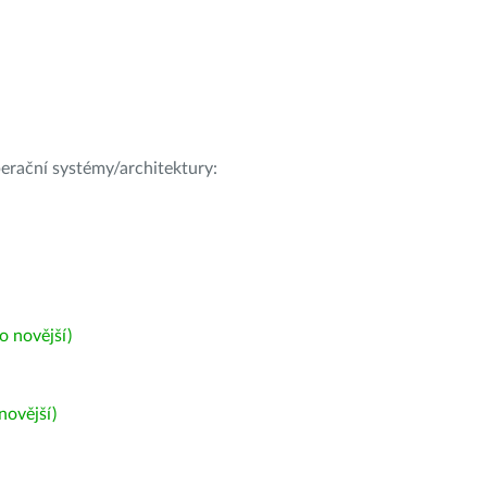
operační systémy/architektury:
 novější)
ovější)