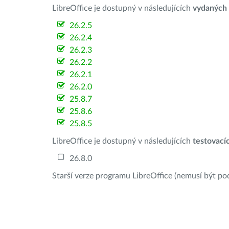
LibreOffice je dostupný v následujících
vydaných
26.2.5
26.2.4
26.2.3
26.2.2
26.2.1
26.2.0
25.8.7
25.8.6
25.8.5
LibreOffice je dostupný v následujících
testovací
26.8.0
Starší verze programu LibreOffice (nemusí být po