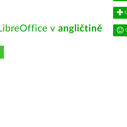
D
ibreOffice v
angličtině
G