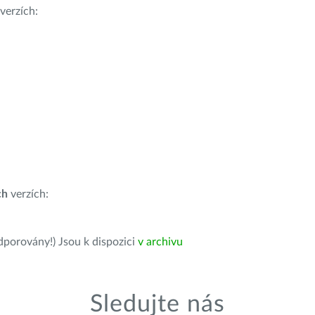
verzích:
ch
verzích:
dporovány!) Jsou k dispozici
v archivu
Sledujte nás