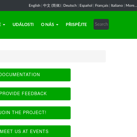
English
|
中文 (简体)
|
Deutsch
|
Español
|
Français
|
Italiano
|
More...
E
UDÁLOSTI
O NÁS
PŘISPĚJTE
DOCUMENTATION
PROVIDE FEEDBACK
JOIN THE PROJECT!
MEET US AT EVENTS