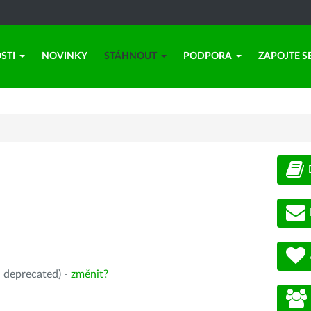
STI
NOVINKY
STÁHNOUT
PODPORA
ZAPOJTE S
, deprecated) -
změnit?