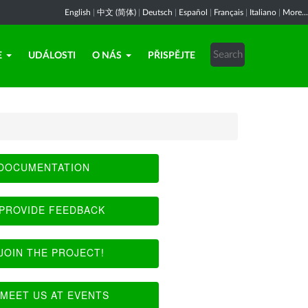
English
|
中文 (简体)
|
Deutsch
|
Español
|
Français
|
Italiano
|
More...
E
UDÁLOSTI
O NÁS
PŘISPĚJTE
DOCUMENTATION
PROVIDE FEEDBACK
JOIN THE PROJECT!
MEET US AT EVENTS