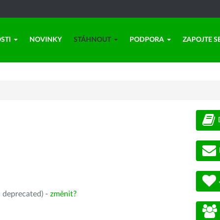
STI
NOVINKY
STÁHNOUT
PODPORA
ZAPOJTE S
, deprecated) -
změnit?