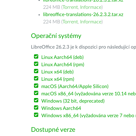
libreoffice-translations-26.2.3.2.tar.xz
224 MB (
Torrent
,
Informace
)
libreoffice-translations-26.2.3.2.tar.xz
224 MB (
Torrent
,
Informace
)
Operační systémy
LibreOffice 26.2.3 je k dispozici pro následující 
Linux Aarch64 (deb)
Linux Aarch64 (rpm)
Linux x64 (deb)
Linux x64 (rpm)
macOS (Aarch64/Apple Silicon)
macOS x86_64 (vyžadována verze 10.14 nebo
Windows (32 bit, deprecated)
Windows Aarch64
Windows x86_64 (vyžadována verze 7 nebo n
Dostupné verze