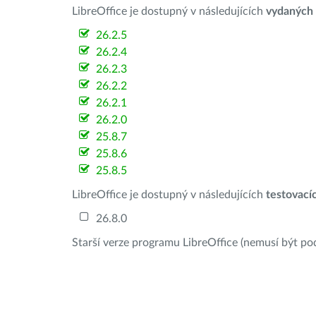
LibreOffice je dostupný v následujících
vydaných
26.2.5
26.2.4
26.2.3
26.2.2
26.2.1
26.2.0
25.8.7
25.8.6
25.8.5
LibreOffice je dostupný v následujících
testovací
26.8.0
Starší verze programu LibreOffice (nemusí být po