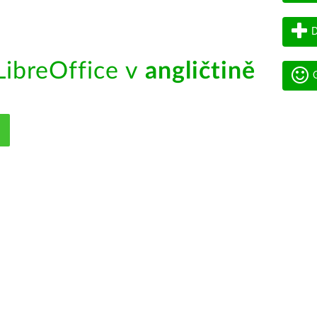
D
ibreOffice v
angličtině
G