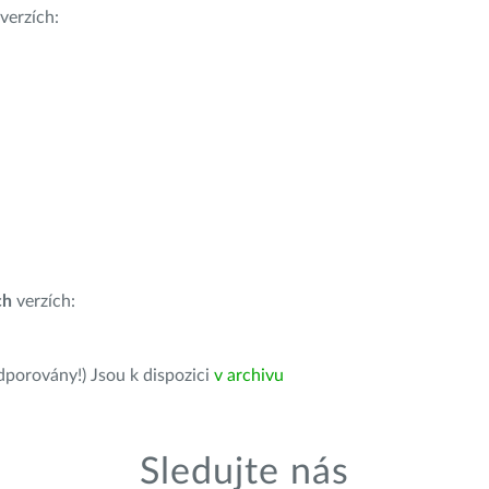
verzích:
ch
verzích:
dporovány!) Jsou k dispozici
v archivu
Sledujte nás