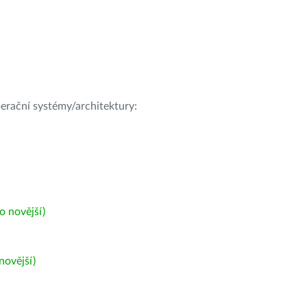
operační systémy/architektury:
 novější)
ovější)