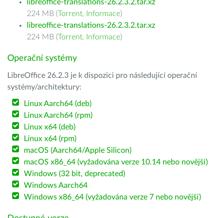
libreoffice-translations-26.2.3.2.tar.xz
224 MB (
Torrent
,
Informace
)
libreoffice-translations-26.2.3.2.tar.xz
224 MB (
Torrent
,
Informace
)
Operační systémy
LibreOffice 26.2.3 je k dispozici pro následující operační
systémy/architektury:
Linux Aarch64 (deb)
Linux Aarch64 (rpm)
Linux x64 (deb)
Linux x64 (rpm)
macOS (Aarch64/Apple Silicon)
macOS x86_64 (vyžadována verze 10.14 nebo novější)
Windows (32 bit, deprecated)
Windows Aarch64
Windows x86_64 (vyžadována verze 7 nebo novější)