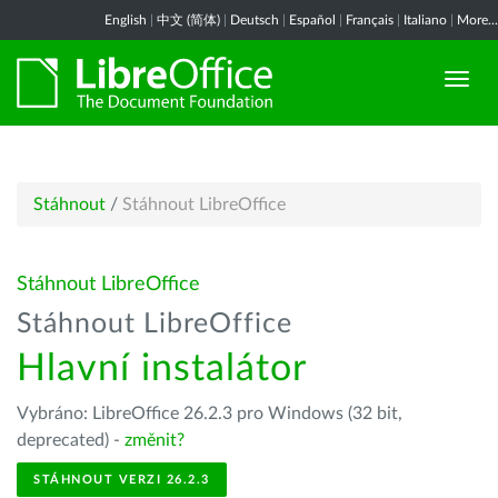
English
|
中文 (简体)
|
Deutsch
|
Español
|
Français
|
Italiano
|
More...
Stáhnout
/
Stáhnout LibreOffice
Stáhnout LibreOffice
Stáhnout LibreOffice
Hlavní instalátor
Vybráno: LibreOffice 26.2.3 pro Windows (32 bit,
deprecated) -
změnit?
STÁHNOUT VERZI 26.2.3