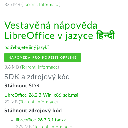
335 MB (
Torrent
,
Informace
)
Vestavěná nápověda
LibreOffice v jazyce
हिन्दी
potřebujete jiný jazyk?
NÁPOVĚDA PRO POUŽITÍ OFFLINE
3.6 MB (
Torrent
,
Informace
)
SDK a zdrojový kód
Stáhnout SDK
LibreOffice_26.2.3_Win_x86_sdk.msi
22 MB (
Torrent
,
Informace
)
Stáhnout zdrojový kód
libreoffice-26.2.3.1.tar.xz
279 MB (
Torrent
,
Informace
)