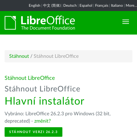
English
|
中文 (简体)
|
Deutsch
|
Español
|
Français
|
Italiano
|
More...
Stáhnout
/
Stáhnout LibreOffice
Stáhnout LibreOffice
Stáhnout LibreOffice
Hlavní instalátor
Vybráno: LibreOffice 26.2.3 pro Windows (32 bit,
deprecated) -
změnit?
STÁHNOUT VERZI 26.2.3