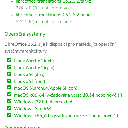
libreoffice-translations-26.2.3.2.tar.xz
224 MB (
Torrent
,
Informace
)
libreoffice-translations-26.2.3.2.tar.xz
224 MB (
Torrent
,
Informace
)
Operační systémy
LibreOffice 26.2.3 je k dispozici pro následující operační
systémy/architektury:
Linux Aarch64 (deb)
Linux Aarch64 (rpm)
Linux x64 (deb)
Linux x64 (rpm)
macOS (Aarch64/Apple Silicon)
macOS x86_64 (vyžadována verze 10.14 nebo novější)
Windows (32 bit, deprecated)
Windows Aarch64
Windows x86_64 (vyžadována verze 7 nebo novější)