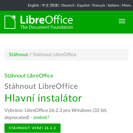
English
|
中文 (简体)
|
Deutsch
|
Español
|
Français
|
Italiano
|
More...
Stáhnout
/
Stáhnout LibreOffice
Stáhnout LibreOffice
Stáhnout LibreOffice
Hlavní instalátor
Vybráno: LibreOffice 26.2.3 pro Windows (32 bit,
deprecated) -
změnit?
STÁHNOUT VERZI 26.2.3