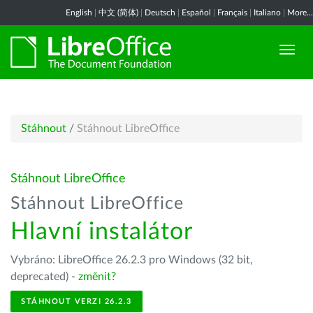
English
|
中文 (简体)
|
Deutsch
|
Español
|
Français
|
Italiano
|
More...
Stáhnout
/
Stáhnout LibreOffice
Stáhnout LibreOffice
Stáhnout LibreOffice
Hlavní instalátor
Vybráno: LibreOffice 26.2.3 pro Windows (32 bit,
deprecated) -
změnit?
STÁHNOUT VERZI 26.2.3