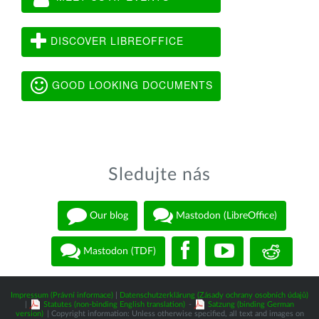
DISCOVER LIBREOFFICE
GOOD LOOKING DOCUMENTS
Sledujte nás
Our blog
Mastodon (LibreOffice)
Mastodon (TDF)
Impressum (Právní informace)
|
Datenschutzerklärung (Zásady ochrany osobních údajů)
|
Statutes (non-binding English translation)
-
Satzung (binding German
version)
| Copyright information: Unless otherwise specified, all text and images on