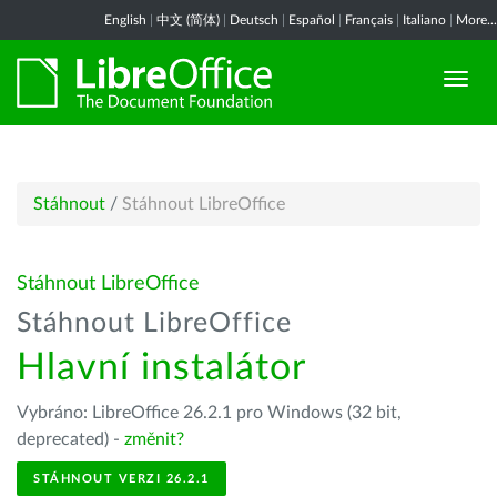
English
|
中文 (简体)
|
Deutsch
|
Español
|
Français
|
Italiano
|
More...
Stáhnout
/
Stáhnout LibreOffice
Stáhnout LibreOffice
Stáhnout LibreOffice
Hlavní instalátor
Vybráno: LibreOffice 26.2.1 pro Windows (32 bit,
deprecated) -
změnit?
STÁHNOUT VERZI 26.2.1