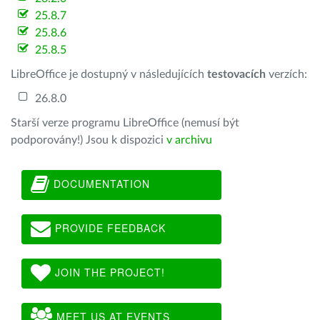
25.8.7
25.8.6
25.8.5
LibreOffice je dostupný v následujících
testovacích
verzích:
26.8.0
Starší verze programu LibreOffice (nemusí být
podporovány!) Jsou k dispozici
v archivu
DOCUMENTATION
PROVIDE FEEDBACK
JOIN THE PROJECT!
MEET US AT EVENTS