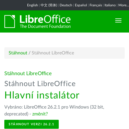
English
|
中文 (简体)
|
Deutsch
|
Español
|
Français
|
Italiano
|
More...
Stáhnout
/
Stáhnout LibreOffice
Stáhnout LibreOffice
Stáhnout LibreOffice
Hlavní instalátor
Vybráno: LibreOffice 26.2.1 pro Windows (32 bit,
deprecated) -
změnit?
STÁHNOUT VERZI 26.2.1