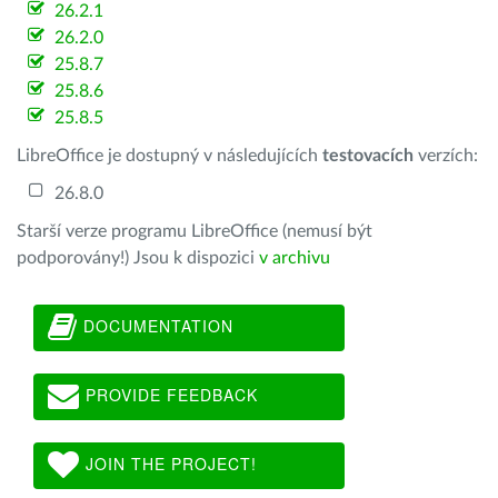
26.2.1
26.2.0
25.8.7
25.8.6
25.8.5
LibreOffice je dostupný v následujících
testovacích
verzích:
26.8.0
Starší verze programu LibreOffice (nemusí být
podporovány!) Jsou k dispozici
v archivu
DOCUMENTATION
PROVIDE FEEDBACK
JOIN THE PROJECT!