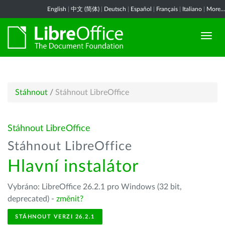
English
|
中文 (简体)
|
Deutsch
|
Español
|
Français
|
Italiano
|
More...
Stáhnout
/
Stáhnout LibreOffice
Stáhnout LibreOffice
Stáhnout LibreOffice
Hlavní instalátor
Vybráno: LibreOffice 26.2.1 pro Windows (32 bit,
deprecated) -
změnit?
STÁHNOUT VERZI 26.2.1