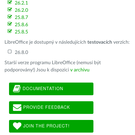
26.2.1
26.2.0
25.8.7
25.8.6
25.8.5
LibreOffice je dostupný v následujících
testovacích
verzích:
26.8.0
Starší verze programu LibreOffice (nemusí být
podporovány!) Jsou k dispozici
v archivu
DOCUMENTATION
PROVIDE FEEDBACK
JOIN THE PROJECT!