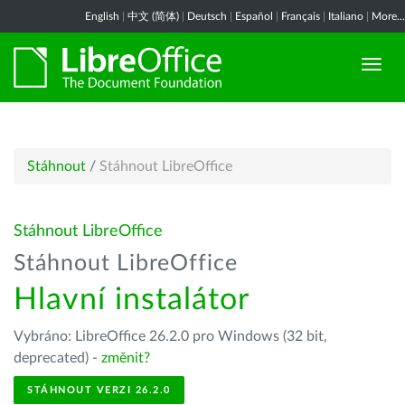
English
|
中文 (简体)
|
Deutsch
|
Español
|
Français
|
Italiano
|
More...
Stáhnout
/
Stáhnout LibreOffice
Stáhnout LibreOffice
Stáhnout LibreOffice
Hlavní instalátor
Vybráno: LibreOffice 26.2.0 pro Windows (32 bit,
deprecated) -
změnit?
STÁHNOUT VERZI 26.2.0