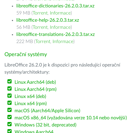
libreoffice-dictionaries-26.2.0.3.tar.xz
59 MB (
Torrent
,
Informace
)
libreoffice-help-26.2.0.3.tar.xz
56 MB (
Torrent
,
Informace
)
libreoffice-translations-26.2.0.3.tar.xz
222 MB (
Torrent
,
Informace
)
Operační systémy
LibreOffice 26.2.0 je k dispozici pro následující operační
systémy/architektury:
Linux Aarch64 (deb)
Linux Aarch64 (rpm)
Linux x64 (deb)
Linux x64 (rpm)
macOS (Aarch64/Apple Silicon)
macOS x86_64 (vyžadována verze 10.14 nebo novější)
Windows (32 bit, deprecated)
Windows Aarch64