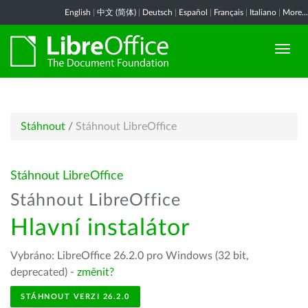
English
|
中文 (简体)
|
Deutsch
|
Español
|
Français
|
Italiano
|
More...
Stáhnout
/
Stáhnout LibreOffice
Stáhnout LibreOffice
Stáhnout LibreOffice
Hlavní instalátor
Vybráno: LibreOffice 26.2.0 pro Windows (32 bit,
deprecated) -
změnit?
STÁHNOUT VERZI 26.2.0