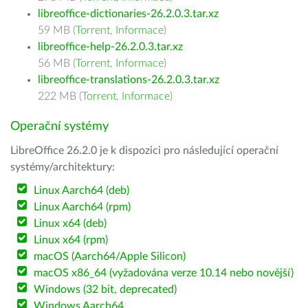
libreoffice-dictionaries-26.2.0.3.tar.xz
59 MB (
Torrent
,
Informace
)
libreoffice-help-26.2.0.3.tar.xz
56 MB (
Torrent
,
Informace
)
libreoffice-translations-26.2.0.3.tar.xz
222 MB (
Torrent
,
Informace
)
Operační systémy
LibreOffice 26.2.0 je k dispozici pro následující operační
systémy/architektury:
Linux Aarch64 (deb)
Linux Aarch64 (rpm)
Linux x64 (deb)
Linux x64 (rpm)
macOS (Aarch64/Apple Silicon)
macOS x86_64 (vyžadována verze 10.14 nebo novější)
Windows (32 bit, deprecated)
Windows Aarch64