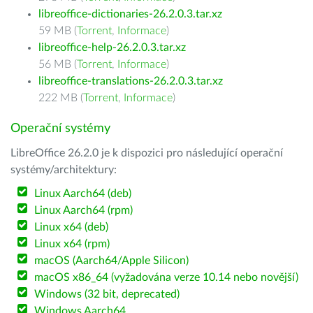
libreoffice-dictionaries-26.2.0.3.tar.xz
59 MB (
Torrent
,
Informace
)
libreoffice-help-26.2.0.3.tar.xz
56 MB (
Torrent
,
Informace
)
libreoffice-translations-26.2.0.3.tar.xz
222 MB (
Torrent
,
Informace
)
Operační systémy
LibreOffice 26.2.0 je k dispozici pro následující operační
systémy/architektury:
Linux Aarch64 (deb)
Linux Aarch64 (rpm)
Linux x64 (deb)
Linux x64 (rpm)
macOS (Aarch64/Apple Silicon)
macOS x86_64 (vyžadována verze 10.14 nebo novější)
Windows (32 bit, deprecated)
Windows Aarch64