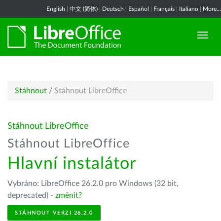
English
|
中文 (简体)
|
Deutsch
|
Español
|
Français
|
Italiano
|
More...
Stáhnout
/
Stáhnout LibreOffice
Stáhnout LibreOffice
Stáhnout LibreOffice
Hlavní instalátor
Vybráno: LibreOffice 26.2.0 pro Windows (32 bit,
deprecated) -
změnit?
STÁHNOUT VERZI 26.2.0