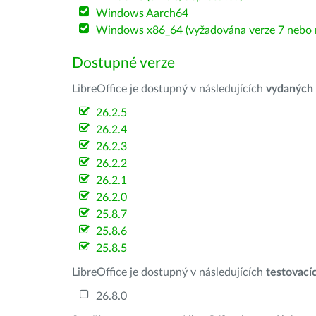
Windows Aarch64
Windows x86_64 (vyžadována verze 7 nebo n
Dostupné verze
LibreOffice je dostupný v následujících
vydaných
26.2.5
26.2.4
26.2.3
26.2.2
26.2.1
26.2.0
25.8.7
25.8.6
25.8.5
LibreOffice je dostupný v následujících
testovací
26.8.0