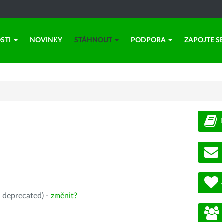
STI
NOVINKY
STÁHNOUT
PODPORA
ZAPOJTE S
, deprecated) -
změnit?