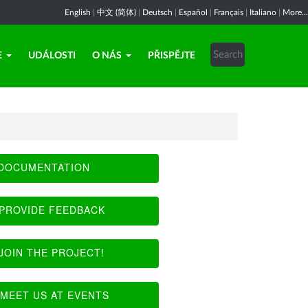
English
|
中文 (简体)
|
Deutsch
|
Español
|
Français
|
Italiano
|
More...
E
UDÁLOSTI
O NÁS
PŘISPĚJTE
DOCUMENTATION
PROVIDE FEEDBACK
JOIN THE PROJECT!
MEET US AT EVENTS