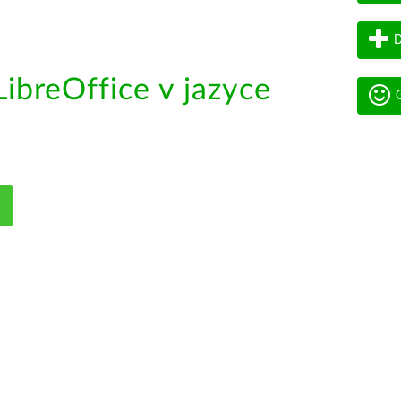
D
ibreOffice v jazyce
G