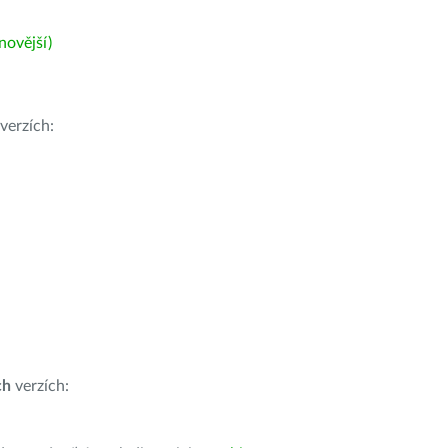
ovější)
verzích:
ch
verzích: