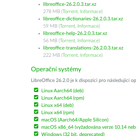
libreoffice-26.2.0.3.tar.xz
278 MB (
Torrent
,
Informace
)
libreoffice-dictionaries-26.2.0.3.tar.xz
59 MB (
Torrent
,
Informace
)
libreoffice-help-26.2.0.3.tar.xz
56 MB (
Torrent
,
Informace
)
libreoffice-translations-26.2.0.3.tar.xz
222 MB (
Torrent
,
Informace
)
Operační systémy
LibreOffice 26.2.0 je k dispozici pro následující 
Linux Aarch64 (deb)
Linux Aarch64 (rpm)
Linux x64 (deb)
Linux x64 (rpm)
macOS (Aarch64/Apple Silicon)
macOS x86_64 (vyžadována verze 10.14 nebo
Windows (32 bit, deprecated)