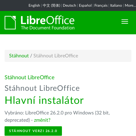
English
|
中文 (简体)
|
Deutsch
|
Español
|
Français
|
Italiano
|
More...
Stáhnout
/
Stáhnout LibreOffice
Stáhnout LibreOffice
Stáhnout LibreOffice
Hlavní instalátor
Vybráno: LibreOffice 26.2.0 pro Windows (32 bit,
deprecated) -
změnit?
STÁHNOUT VERZI 26.2.0