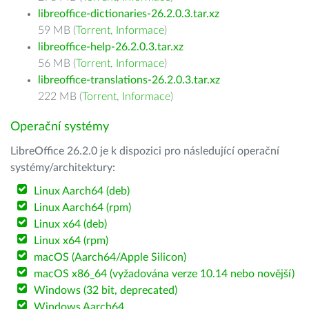
libreoffice-dictionaries-26.2.0.3.tar.xz
59 MB (
Torrent
,
Informace
)
libreoffice-help-26.2.0.3.tar.xz
56 MB (
Torrent
,
Informace
)
libreoffice-translations-26.2.0.3.tar.xz
222 MB (
Torrent
,
Informace
)
Operační systémy
LibreOffice 26.2.0 je k dispozici pro následující operační
systémy/architektury:
Linux Aarch64 (deb)
Linux Aarch64 (rpm)
Linux x64 (deb)
Linux x64 (rpm)
macOS (Aarch64/Apple Silicon)
macOS x86_64 (vyžadována verze 10.14 nebo novější)
Windows (32 bit, deprecated)
Windows Aarch64