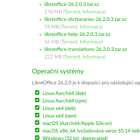
libreoffice-26.2.0.3.tar.xz
278 MB (
Torrent
,
Informace
)
libreoffice-dictionaries-26.2.0.3.tar.xz
59 MB (
Torrent
,
Informace
)
libreoffice-help-26.2.0.3.tar.xz
56 MB (
Torrent
,
Informace
)
libreoffice-translations-26.2.0.3.tar.xz
222 MB (
Torrent
,
Informace
)
Operační systémy
LibreOffice 26.2.0 je k dispozici pro následující 
Linux Aarch64 (deb)
Linux Aarch64 (rpm)
Linux x64 (deb)
Linux x64 (rpm)
macOS (Aarch64/Apple Silicon)
macOS x86_64 (vyžadována verze 10.14 nebo
Windows (32 bit, deprecated)