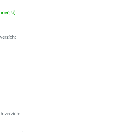
ovější)
verzích:
ch
verzích: