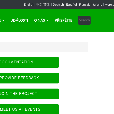
English
|
中文 (简体)
|
Deutsch
|
Español
|
Français
|
Italiano
|
More...
E
UDÁLOSTI
O NÁS
PŘISPĚJTE
DOCUMENTATION
PROVIDE FEEDBACK
JOIN THE PROJECT!
MEET US AT EVENTS