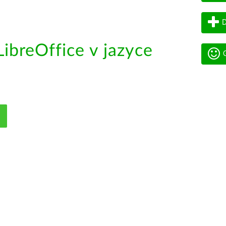
D
ibreOffice v jazyce
G