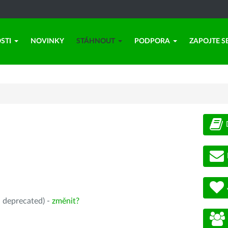
STI
NOVINKY
STÁHNOUT
PODPORA
ZAPOJTE S
, deprecated) -
změnit?