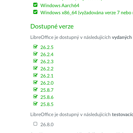
Windows Aarch64
Windows x86_64 (vyžadována verze 7 nebo n
Dostupné verze
LibreOffice je dostupný v následujících
vydaných
26.2.5
26.2.4
26.2.3
26.2.2
26.2.1
26.2.0
25.8.7
25.8.6
25.8.5
LibreOffice je dostupný v následujících
testovací
26.8.0