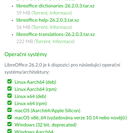
libreoffice-dictionaries-26.2.0.3.tar.xz
59 MB (
Torrent
,
Informace
)
libreoffice-help-26.2.0.3.tar.xz
56 MB (
Torrent
,
Informace
)
libreoffice-translations-26.2.0.3.tar.xz
222 MB (
Torrent
,
Informace
)
Operační systémy
LibreOffice 26.2.0 je k dispozici pro následující operační
systémy/architektury:
Linux Aarch64 (deb)
Linux Aarch64 (rpm)
Linux x64 (deb)
Linux x64 (rpm)
macOS (Aarch64/Apple Silicon)
macOS x86_64 (vyžadována verze 10.14 nebo novější)
Windows (32 bit, deprecated)
Windows Aarch64