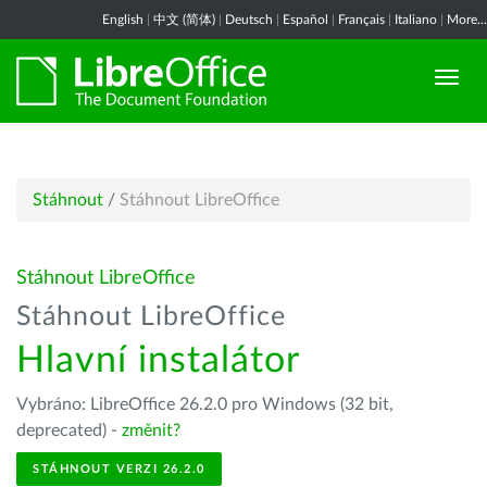
English
|
中文 (简体)
|
Deutsch
|
Español
|
Français
|
Italiano
|
More...
Stáhnout
/
Stáhnout LibreOffice
Stáhnout LibreOffice
Stáhnout LibreOffice
Hlavní instalátor
Vybráno: LibreOffice 26.2.0 pro Windows (32 bit,
deprecated) -
změnit?
STÁHNOUT VERZI 26.2.0