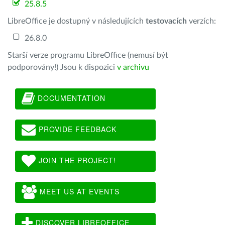
25.8.5
LibreOffice je dostupný v následujících
testovacích
verzích:
26.8.0
Starší verze programu LibreOffice (nemusí být
podporovány!) Jsou k dispozici
v archivu
DOCUMENTATION
PROVIDE FEEDBACK
JOIN THE PROJECT!
MEET US AT EVENTS
DISCOVER LIBREOFFICE