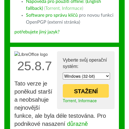
Nápověda pro použití offline: (English
fallback)
(
Torrent
,
Informace
)
Software pro správu klíčů
pro novou funkci
OpenPGP (externí stránka)
potřebujete jiný jazyk?
Vyberte svůj operační
25.8.7
systém:
Tato verze je
STAŽENÍ
poněkud starší
a neobsahuje
Torrent
,
Informace
nejnovější
funkce, ale byla déle testována. Pro
podnikové nasazení
důrazně