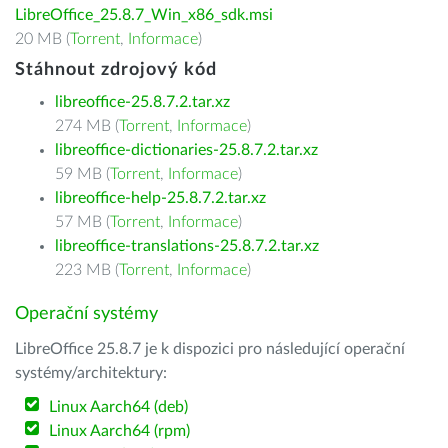
LibreOffice_25.8.7_Win_x86_sdk.msi
20 MB (
Torrent
,
Informace
)
Stáhnout zdrojový kód
libreoffice-25.8.7.2.tar.xz
274 MB (
Torrent
,
Informace
)
libreoffice-dictionaries-25.8.7.2.tar.xz
59 MB (
Torrent
,
Informace
)
libreoffice-help-25.8.7.2.tar.xz
57 MB (
Torrent
,
Informace
)
libreoffice-translations-25.8.7.2.tar.xz
223 MB (
Torrent
,
Informace
)
Operační systémy
LibreOffice 25.8.7 je k dispozici pro následující operační
systémy/architektury:
Linux Aarch64 (deb)
Linux Aarch64 (rpm)