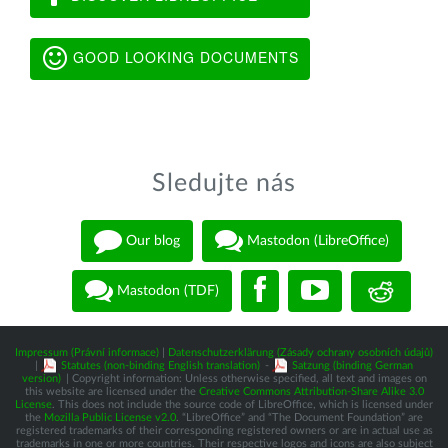
GOOD LOOKING DOCUMENTS
Sledujte nás
Our blog
Mastodon (LibreOffice)
Mastodon (TDF)
Impressum (Právní informace)
|
Datenschutzerklärung (Zásady ochrany osobních údajů)
|
Statutes (non-binding English translation)
-
Satzung (binding German
version)
| Copyright information: Unless otherwise specified, all text and images on
this website are licensed under the
Creative Commons Attribution-Share Alike 3.0
License
. This does not include the source code of LibreOffice, which is licensed under
the
Mozilla Public License v2.0
. “LibreOffice” and “The Document Foundation” are
registered trademarks of their corresponding registered owners or are in actual use as
trademarks in one or more countries. Their respective logos and icons are also subject