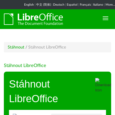
English
|
中文 (简体)
|
Deutsch
|
Español
|
Français
|
Italiano
|
More...
Stáhnout
/
Stáhnout LibreOffice
Stáhnout LibreOffice
Stáhnout
LibreOffice