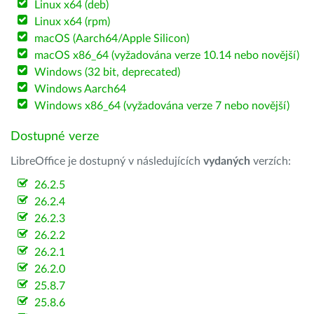
Linux x64 (deb)
Linux x64 (rpm)
macOS (Aarch64/Apple Silicon)
macOS x86_64 (vyžadována verze 10.14 nebo novější)
Windows (32 bit, deprecated)
Windows Aarch64
Windows x86_64 (vyžadována verze 7 nebo novější)
Dostupné verze
LibreOffice je dostupný v následujících
vydaných
verzích:
26.2.5
26.2.4
26.2.3
26.2.2
26.2.1
26.2.0
25.8.7
25.8.6