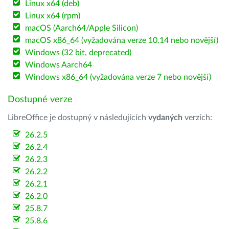
Linux x64 (deb)
Linux x64 (rpm)
macOS (Aarch64/Apple Silicon)
macOS x86_64 (vyžadována verze 10.14 nebo novější)
Windows (32 bit, deprecated)
Windows Aarch64
Windows x86_64 (vyžadována verze 7 nebo novější)
Dostupné verze
LibreOffice je dostupný v následujících
vydaných
verzích:
26.2.5
26.2.4
26.2.3
26.2.2
26.2.1
26.2.0
25.8.7
25.8.6