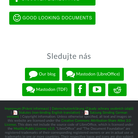
GOOD LOOKING DOCUMENTS
Sledujte nás
Our blog
Mastodon (LibreOffice)
Mastodon (TDF)
Impressum (Právní informace)
|
Datenschutzerklärung (Zásady ochrany osobních údajů)
|
Statutes (non-binding English translation)
-
Satzung (binding German
version)
| Copyright information: Unless otherwise specified, all text and images on
this website are licensed under the
Creative Commons Attribution-Share Alike 3.0
License
. This does not include the source code of LibreOffice, which is licensed under
the
Mozilla Public License v2.0
. “LibreOffice” and “The Document Foundation” are
registered trademarks of their corresponding registered owners or are in actual use as
trademarks in one or more countries. Their respective logos and icons are also subject