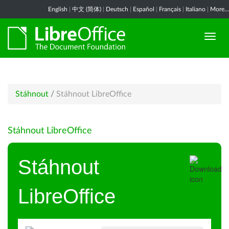
English
|
中文 (简体)
|
Deutsch
|
Español
|
Français
|
Italiano
|
More...
Stáhnout
/
Stáhnout LibreOffice
Stáhnout LibreOffice
Stáhnout
LibreOffice