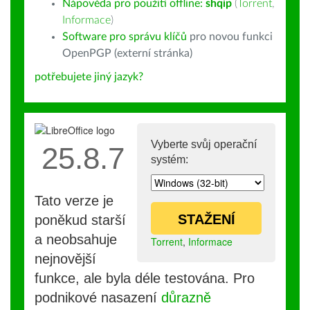
Nápověda pro použití offline:
shqip
(
Torrent
,
Informace
)
Software pro správu klíčů
pro novou funkci
OpenPGP (externí stránka)
potřebujete jiný jazyk?
Vyberte svůj operační
25.8.7
systém:
Tato verze je
STAŽENÍ
poněkud starší
a neobsahuje
Torrent
,
Informace
nejnovější
funkce, ale byla déle testována. Pro
podnikové nasazení
důrazně