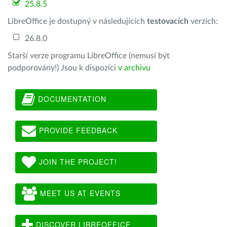
25.8.5
LibreOffice je dostupný v následujících
testovacích
verzích:
26.8.0
Starší verze programu LibreOffice (nemusí být
podporovány!) Jsou k dispozici
v archivu
DOCUMENTATION
PROVIDE FEEDBACK
JOIN THE PROJECT!
MEET US AT EVENTS
DISCOVER LIBREOFFICE