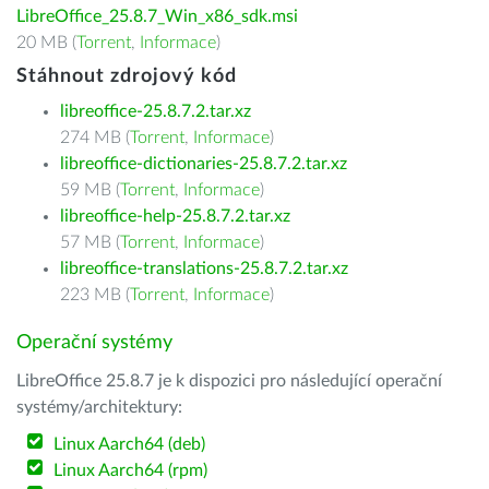
LibreOffice_25.8.7_Win_x86_sdk.msi
20 MB (
Torrent
,
Informace
)
Stáhnout zdrojový kód
libreoffice-25.8.7.2.tar.xz
274 MB (
Torrent
,
Informace
)
libreoffice-dictionaries-25.8.7.2.tar.xz
59 MB (
Torrent
,
Informace
)
libreoffice-help-25.8.7.2.tar.xz
57 MB (
Torrent
,
Informace
)
libreoffice-translations-25.8.7.2.tar.xz
223 MB (
Torrent
,
Informace
)
Operační systémy
LibreOffice 25.8.7 je k dispozici pro následující operační
systémy/architektury:
Linux Aarch64 (deb)
Linux Aarch64 (rpm)