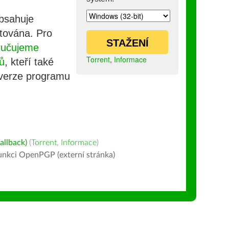
obsahuje
stována. Pro
STAŽENÍ
ručujeme
Torrent
,
Informace
ů
, kteří také
 verze programu
allback)
(
Torrent
,
Informace
)
nkci OpenPGP (externí stránka)