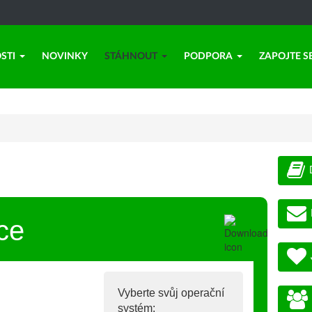
STI
NOVINKY
STÁHNOUT
PODPORA
ZAPOJTE S
ce
Vyberte svůj operační
systém: