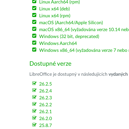
Linux Aarch64 (rpm)
Linux x64 (deb)
Linux x64 (rpm)
macOS (Aarch64/Apple Silicon)
macOS x86_64 (vyžadována verze 10.14 nebo
Windows (32 bit, deprecated)
Windows Aarch64
Windows x86_64 (vyžadována verze 7 nebo n
Dostupné verze
LibreOffice je dostupný v následujících
vydaných
26.2.5
26.2.4
26.2.3
26.2.2
26.2.1
26.2.0
25.8.7