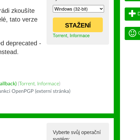
rádi zkoušíte
D
lé, tato verze
STAŽENÍ
G
Torrent
,
Informace
ed deprecated -
nstead.
allback)
(
Torrent
,
Informace
)
nkci OpenPGP (externí stránka)
Vyberte svůj operační
systém: