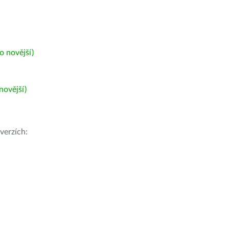
 novější)
ovější)
verzích: