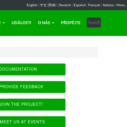
English
|
中文 (简体)
|
Deutsch
|
Español
|
Français
|
Italiano
|
More...
E
UDÁLOSTI
O NÁS
PŘISPĚJTE
DOCUMENTATION
PROVIDE FEEDBACK
JOIN THE PROJECT!
MEET US AT EVENTS