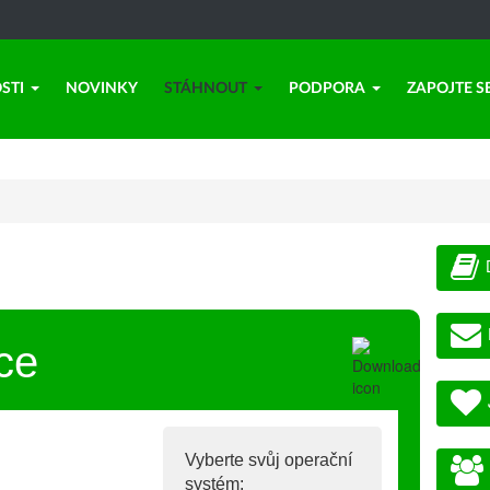
STI
NOVINKY
STÁHNOUT
PODPORA
ZAPOJTE S
ce
Vyberte svůj operační
systém: