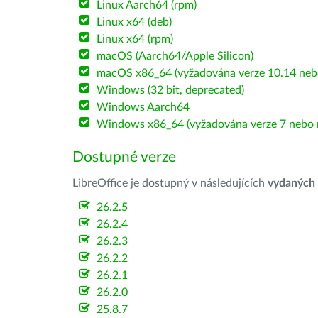
Linux Aarch64 (rpm)
Linux x64 (deb)
Linux x64 (rpm)
macOS (Aarch64/Apple Silicon)
macOS x86_64 (vyžadována verze 10.14 nebo
Windows (32 bit, deprecated)
Windows Aarch64
Windows x86_64 (vyžadována verze 7 nebo n
Dostupné verze
LibreOffice je dostupný v následujících
vydaných
26.2.5
26.2.4
26.2.3
26.2.2
26.2.1
26.2.0
25.8.7