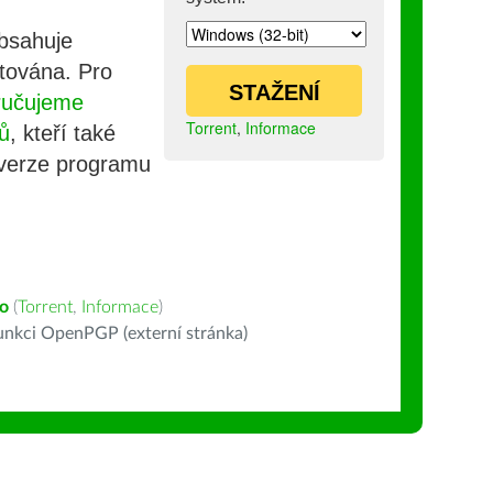
obsahuje
stována. Pro
STAŽENÍ
ručujeme
Torrent
,
Informace
ů
, kteří také
 verze programu
o
(
Torrent
,
Informace
)
nkci OpenPGP (externí stránka)