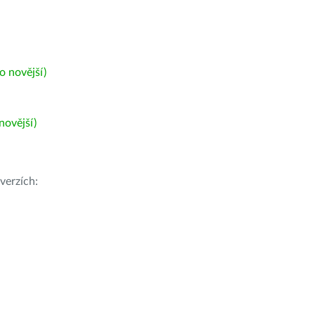
 novější)
ovější)
verzích: