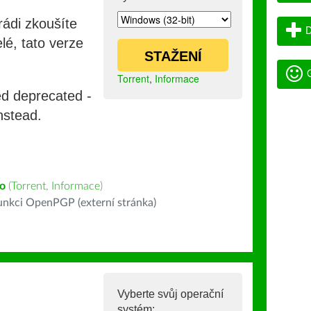
rádi zkoušíte
D
lé, tato verze
STAŽENÍ
G
Torrent
,
Informace
ed deprecated -
nstead.
o
(
Torrent
,
Informace
)
nkci OpenPGP (externí stránka)
Vyberte svůj operační
systém: