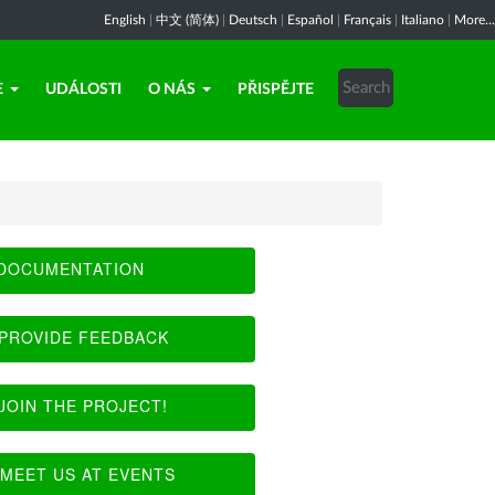
English
|
中文 (简体)
|
Deutsch
|
Español
|
Français
|
Italiano
|
More...
E
UDÁLOSTI
O NÁS
PŘISPĚJTE
DOCUMENTATION
PROVIDE FEEDBACK
JOIN THE PROJECT!
MEET US AT EVENTS