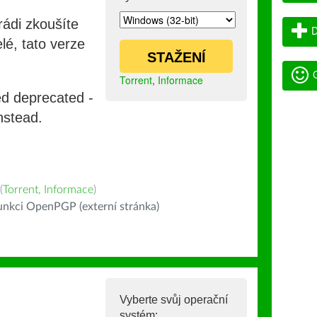
rádi zkoušíte
D
lé, tato verze
STAŽENÍ
G
Torrent
,
Informace
ed deprecated -
nstead.
(
Torrent
,
Informace
)
nkci OpenPGP (externí stránka)
Vyberte svůj operační
systém: