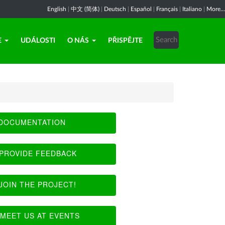
English
|
中文 (简体)
|
Deutsch
|
Español
|
Français
|
Italiano
|
More...
E
UDÁLOSTI
O NÁS
PŘISPĚJTE
DOCUMENTATION
PROVIDE FEEDBACK
JOIN THE PROJECT!
MEET US AT EVENTS