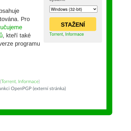
obsahuje
stována. Pro
STAŽENÍ
ručujeme
Torrent
,
Informace
ů
, kteří také
 verze programu
(
Torrent
,
Informace
)
nkci OpenPGP (externí stránka)