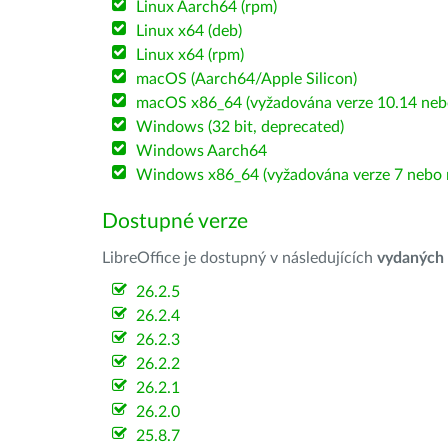
Linux Aarch64 (rpm)
Linux x64 (deb)
Linux x64 (rpm)
macOS (Aarch64/Apple Silicon)
macOS x86_64 (vyžadována verze 10.14 nebo
Windows (32 bit, deprecated)
Windows Aarch64
Windows x86_64 (vyžadována verze 7 nebo n
Dostupné verze
LibreOffice je dostupný v následujících
vydaných
26.2.5
26.2.4
26.2.3
26.2.2
26.2.1
26.2.0
25.8.7