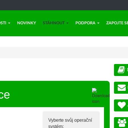
STI
NOVINKY
STÁHNOUT
PODPORA
ZAPOJTE S
ce
Vyberte svůj operační
systém: