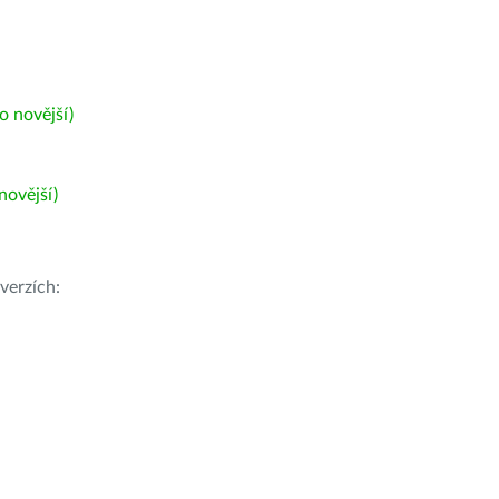
 novější)
ovější)
verzích: