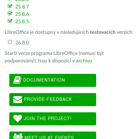
25.8.7
25.8.6
25.8.5
LibreOffice je dostupný v následujících
testovacích
verzích:
26.8.0
Starší verze programu LibreOffice (nemusí být
podporovány!) Jsou k dispozici
v archivu
DOCUMENTATION
PROVIDE FEEDBACK
JOIN THE PROJECT!
MEET US AT EVENTS