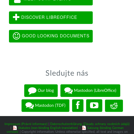
DISCOVER LIBREOFFICE
GOOD LOOKING DOCUMENTS
Sledujte nás
Our blog
Mastodon (LibreOffice)
Mastodon (TDF)
Impressum (Právní informace)
|
Datenschutzerklärung (Zásady ochrany osobních údajů)
|
Statutes (non-binding English translation)
-
Satzung (binding German
version)
| Copyright information: Unless otherwise specified, all text and images on