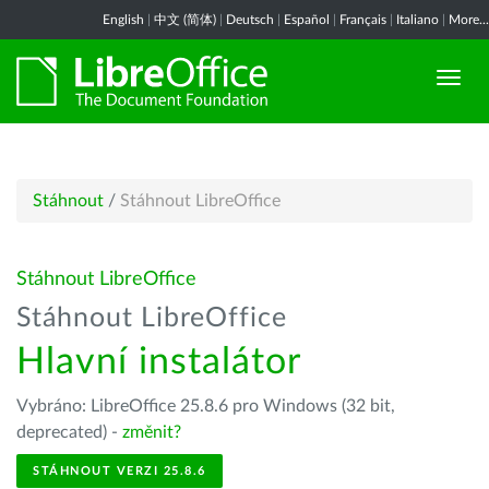
English
|
中文 (简体)
|
Deutsch
|
Español
|
Français
|
Italiano
|
More...
Stáhnout
/
Stáhnout LibreOffice
Stáhnout LibreOffice
Stáhnout LibreOffice
Hlavní instalátor
Vybráno: LibreOffice 25.8.6 pro Windows (32 bit,
deprecated) -
změnit?
STÁHNOUT VERZI 25.8.6