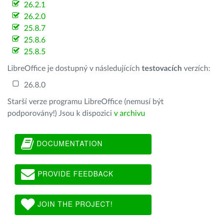
26.2.1
26.2.0
25.8.7
25.8.6
25.8.5
LibreOffice je dostupný v následujících
testovacích
verzích:
26.8.0
Starší verze programu LibreOffice (nemusí být
podporovány!) Jsou k dispozici
v archivu
DOCUMENTATION
PROVIDE FEEDBACK
JOIN THE PROJECT!