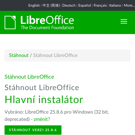
English
|
中文 (简体)
|
Deutsch
|
Español
|
Français
|
Italiano
|
More...
Stáhnout
/
Stáhnout LibreOffice
Stáhnout LibreOffice
Stáhnout LibreOffice
Hlavní instalátor
Vybráno: LibreOffice 25.8.6 pro Windows (32 bit,
deprecated) -
změnit?
STÁHNOUT VERZI 25.8.6