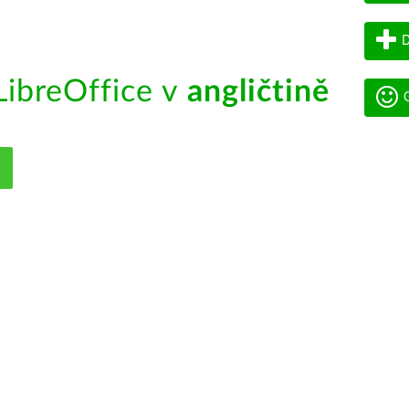
D
ibreOffice v
angličtině
G