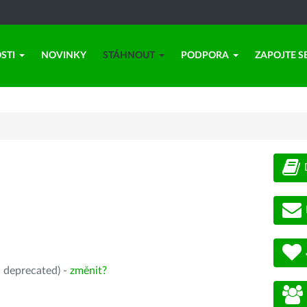
STI
NOVINKY
STÁHNOUT
PODPORA
ZAPOJTE S
, deprecated) -
změnit?