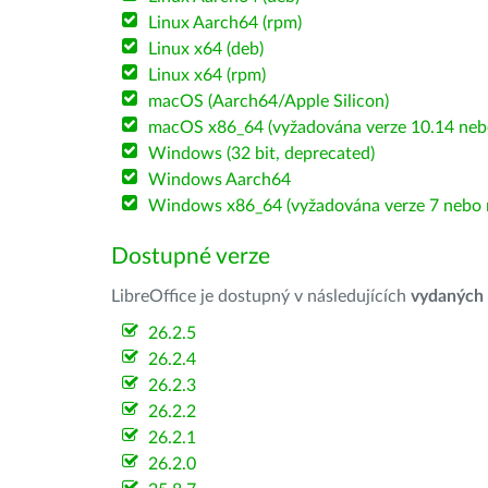
Linux Aarch64 (rpm)
Linux x64 (deb)
Linux x64 (rpm)
macOS (Aarch64/Apple Silicon)
macOS x86_64 (vyžadována verze 10.14 nebo
Windows (32 bit, deprecated)
Windows Aarch64
Windows x86_64 (vyžadována verze 7 nebo n
Dostupné verze
LibreOffice je dostupný v následujících
vydaných
26.2.5
26.2.4
26.2.3
26.2.2
26.2.1
26.2.0