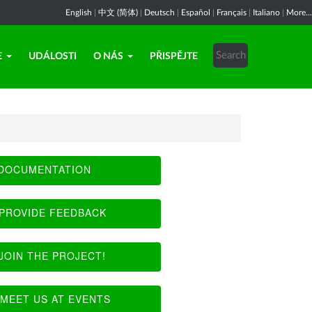
English
|
中文 (简体)
|
Deutsch
|
Español
|
Français
|
Italiano
|
More...
E
UDÁLOSTI
O NÁS
PŘISPĚJTE
DOCUMENTATION
PROVIDE FEEDBACK
JOIN THE PROJECT!
MEET US AT EVENTS