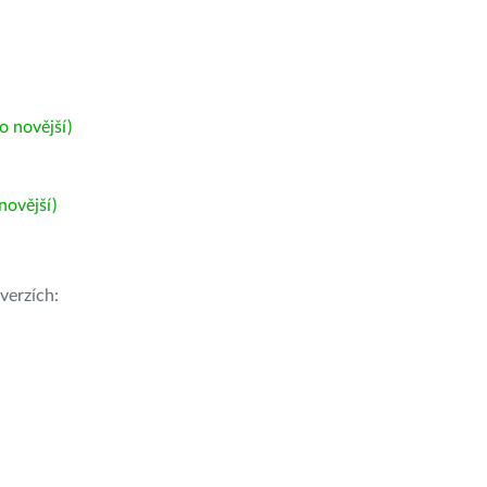
 novější)
ovější)
verzích: