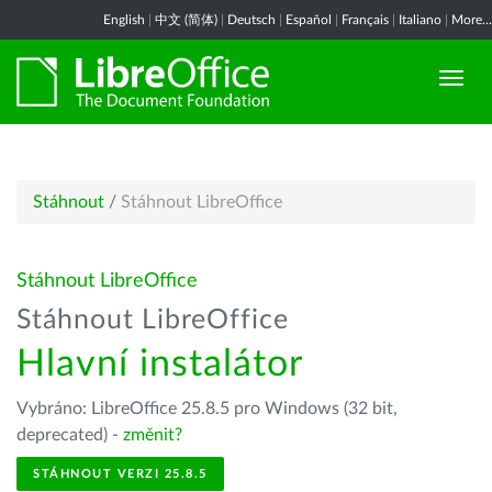
English
|
中文 (简体)
|
Deutsch
|
Español
|
Français
|
Italiano
|
More...
Stáhnout
/
Stáhnout LibreOffice
Stáhnout LibreOffice
Stáhnout LibreOffice
Hlavní instalátor
Vybráno: LibreOffice 25.8.5 pro Windows (32 bit,
deprecated) -
změnit?
STÁHNOUT VERZI 25.8.5