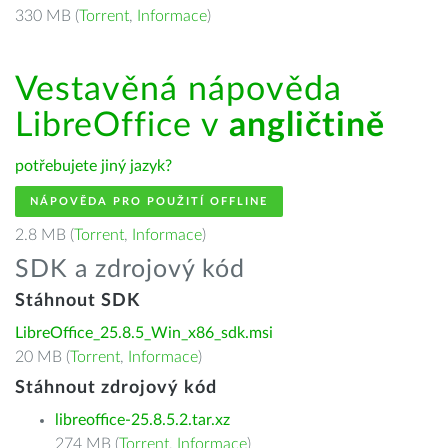
330 MB (
Torrent
,
Informace
)
Vestavěná nápověda
LibreOffice v
angličtině
potřebujete jiný jazyk?
NÁPOVĚDA PRO POUŽITÍ OFFLINE
2.8 MB (
Torrent
,
Informace
)
SDK a zdrojový kód
Stáhnout SDK
LibreOffice_25.8.5_Win_x86_sdk.msi
20 MB (
Torrent
,
Informace
)
Stáhnout zdrojový kód
libreoffice-25.8.5.2.tar.xz
274 MB (
Torrent
,
Informace
)