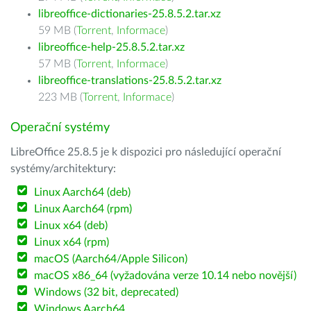
libreoffice-dictionaries-25.8.5.2.tar.xz
59 MB (
Torrent
,
Informace
)
libreoffice-help-25.8.5.2.tar.xz
57 MB (
Torrent
,
Informace
)
libreoffice-translations-25.8.5.2.tar.xz
223 MB (
Torrent
,
Informace
)
Operační systémy
LibreOffice 25.8.5 je k dispozici pro následující operační
systémy/architektury:
Linux Aarch64 (deb)
Linux Aarch64 (rpm)
Linux x64 (deb)
Linux x64 (rpm)
macOS (Aarch64/Apple Silicon)
macOS x86_64 (vyžadována verze 10.14 nebo novější)
Windows (32 bit, deprecated)
Windows Aarch64