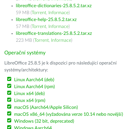
libreoffice-dictionaries-25.8.5.2.tar.xz
59 MB (
Torrent
,
Informace
)
libreoffice-help-25.8.5.2.tar.xz
57 MB (
Torrent
,
Informace
)
libreoffice-translations-25.8.5.2.tar.xz
223 MB (
Torrent
,
Informace
)
Operační systémy
LibreOffice 25.8.5 je k dispozici pro následující operační
systémy/architektury:
Linux Aarch64 (deb)
Linux Aarch64 (rpm)
Linux x64 (deb)
Linux x64 (rpm)
macOS (Aarch64/Apple Silicon)
macOS x86_64 (vyžadována verze 10.14 nebo novější)
Windows (32 bit, deprecated)
Windows Aarch64