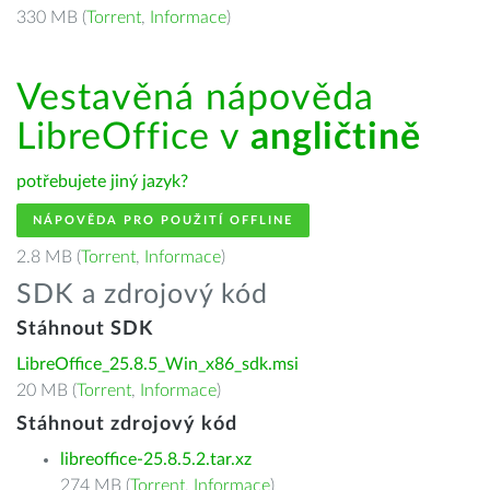
330 MB (
Torrent
,
Informace
)
Vestavěná nápověda
LibreOffice v
angličtině
potřebujete jiný jazyk?
NÁPOVĚDA PRO POUŽITÍ OFFLINE
2.8 MB (
Torrent
,
Informace
)
SDK a zdrojový kód
Stáhnout SDK
LibreOffice_25.8.5_Win_x86_sdk.msi
20 MB (
Torrent
,
Informace
)
Stáhnout zdrojový kód
libreoffice-25.8.5.2.tar.xz
274 MB (
Torrent
,
Informace
)