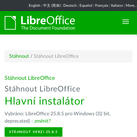
English
|
中文 (简体)
|
Deutsch
|
Español
|
Français
|
Italiano
|
More...
Stáhnout
/
Stáhnout LibreOffice
Stáhnout LibreOffice
Stáhnout LibreOffice
Hlavní instalátor
Vybráno: LibreOffice 25.8.5 pro Windows (32 bit,
deprecated) -
změnit?
STÁHNOUT VERZI 25.8.5