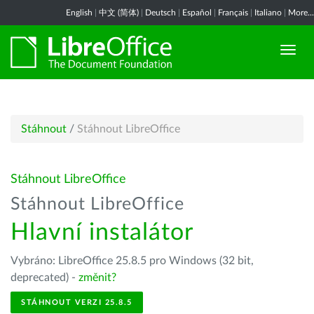
English
|
中文 (简体)
|
Deutsch
|
Español
|
Français
|
Italiano
|
More...
Stáhnout
/
Stáhnout LibreOffice
Stáhnout LibreOffice
Stáhnout LibreOffice
Hlavní instalátor
Vybráno: LibreOffice 25.8.5 pro Windows (32 bit,
deprecated) -
změnit?
STÁHNOUT VERZI 25.8.5