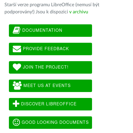
Starší verze programu LibreOffice (nemusí být
podporovány!) Jsou k dispozici
v archivu
DOCUMENTATION
PROVIDE FEEDBACK
JOIN THE PROJECT!
MEET US AT EVENTS
DISCOVER LIBREOFFICE
GOOD LOOKING DOCUMENTS