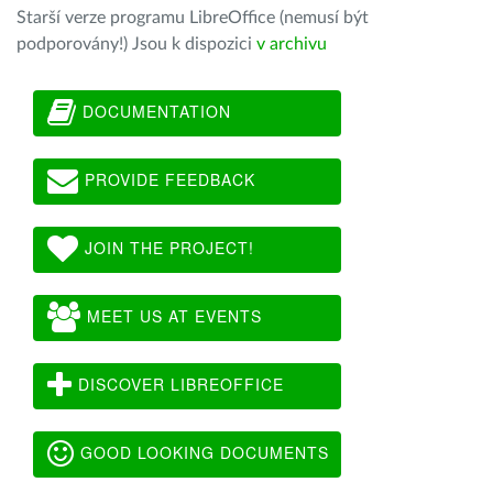
Starší verze programu LibreOffice (nemusí být
podporovány!) Jsou k dispozici
v archivu
DOCUMENTATION
PROVIDE FEEDBACK
JOIN THE PROJECT!
MEET US AT EVENTS
DISCOVER LIBREOFFICE
GOOD LOOKING DOCUMENTS