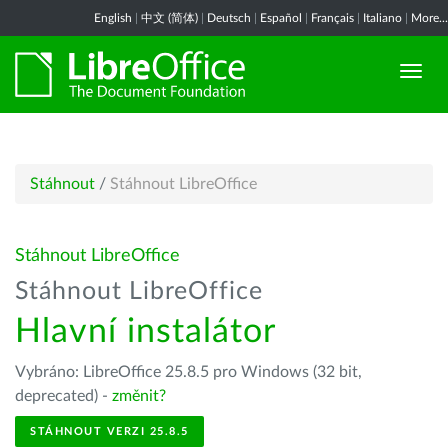
English
|
中文 (简体)
|
Deutsch
|
Español
|
Français
|
Italiano
|
More...
Stáhnout
/
Stáhnout LibreOffice
Stáhnout LibreOffice
Stáhnout LibreOffice
Hlavní instalátor
Vybráno: LibreOffice 25.8.5 pro Windows (32 bit,
deprecated) -
změnit?
STÁHNOUT VERZI 25.8.5