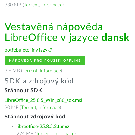
330 MB (
Torrent
,
Informace
)
Vestavěná nápověda
LibreOffice v jazyce
dansk
potřebujete jiný jazyk?
NÁPOVĚDA PRO POUŽITÍ OFFLINE
3.6 MB (
Torrent
,
Informace
)
SDK a zdrojový kód
Stáhnout SDK
LibreOffice_25.8.5_Win_x86_sdk.msi
20 MB (
Torrent
,
Informace
)
Stáhnout zdrojový kód
libreoffice-25.8.5.2.tar.xz
274 MB (
Torrent
,
Informace
)