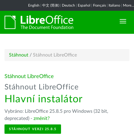
English
|
中文 (简体)
|
Deutsch
|
Español
|
Français
|
Italiano
|
More...
Stáhnout
/
Stáhnout LibreOffice
Stáhnout LibreOffice
Stáhnout LibreOffice
Hlavní instalátor
Vybráno: LibreOffice 25.8.5 pro Windows (32 bit,
deprecated) -
změnit?
STÁHNOUT VERZI 25.8.5