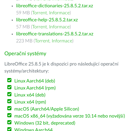
libreoffice-dictionaries-25.8.5.2.tar.xz
59 MB (
Torrent
,
Informace
)
libreoffice-help-25.8.5.2.tar.xz
57 MB (
Torrent
,
Informace
)
libreoffice-translations-25.8.5.2.tar.xz
223 MB (
Torrent
,
Informace
)
Operační systémy
LibreOffice 25.8.5 je k dispozici pro následující operační
systémy/architektury:
Linux Aarch64 (deb)
Linux Aarch64 (rpm)
Linux x64 (deb)
Linux x64 (rpm)
macOS (Aarch64/Apple Silicon)
macOS x86_64 (vyžadována verze 10.14 nebo novější)
Windows (32 bit, deprecated)
Windows Aarch64