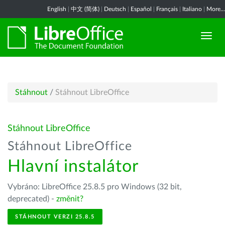
English
|
中文 (简体)
|
Deutsch
|
Español
|
Français
|
Italiano
|
More...
Stáhnout
/
Stáhnout LibreOffice
Stáhnout LibreOffice
Stáhnout LibreOffice
Hlavní instalátor
Vybráno: LibreOffice 25.8.5 pro Windows (32 bit,
deprecated) -
změnit?
STÁHNOUT VERZI 25.8.5