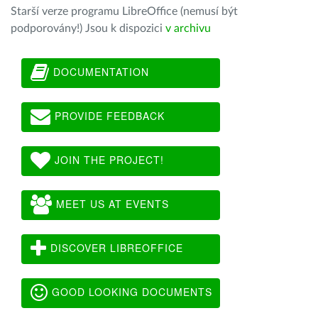
Starší verze programu LibreOffice (nemusí být
podporovány!) Jsou k dispozici
v archivu
DOCUMENTATION
PROVIDE FEEDBACK
JOIN THE PROJECT!
MEET US AT EVENTS
DISCOVER LIBREOFFICE
GOOD LOOKING DOCUMENTS