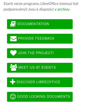
Starší verze programu LibreOffice (nemusí být
podporovány!) Jsou k dispozici
v archivu
DOCUMENTATION
PROVIDE FEEDBACK
JOIN THE PROJECT!
MEET US AT EVENTS
DISCOVER LIBREOFFICE
GOOD LOOKING DOCUMENTS