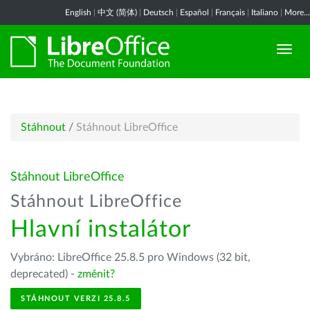
English
|
中文 (简体)
|
Deutsch
|
Español
|
Français
|
Italiano
|
More...
Stáhnout
/
Stáhnout LibreOffice
Stáhnout LibreOffice
Stáhnout LibreOffice
Hlavní instalátor
Vybráno: LibreOffice 25.8.5 pro Windows (32 bit,
deprecated) -
změnit?
STÁHNOUT VERZI 25.8.5