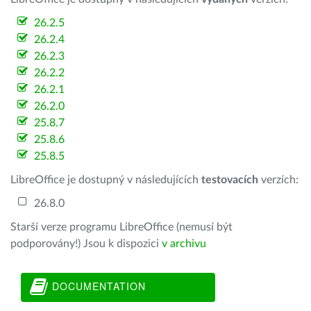
26.2.5
26.2.4
26.2.3
26.2.2
26.2.1
26.2.0
25.8.7
25.8.6
25.8.5
LibreOffice je dostupný v následujících
testovacích
verzích:
26.8.0
Starší verze programu LibreOffice (nemusí být
podporovány!) Jsou k dispozici
v archivu
DOCUMENTATION