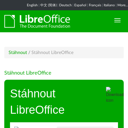
English
|
中文 (简体)
|
Deutsch
|
Español
|
Français
|
Italiano
|
More...
Stáhnout
/
Stáhnout LibreOffice
Stáhnout LibreOffice
Stáhnout
LibreOffice