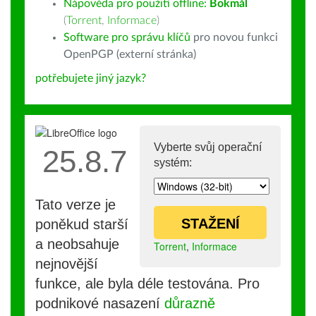
Nápověda pro použití offline:
Bokmål
(
Torrent
,
Informace
)
Software pro správu klíčů
pro novou funkci
OpenPGP (externí stránka)
potřebujete jiný jazyk?
Vyberte svůj operační
25.8.7
systém:
Tato verze je
STAŽENÍ
poněkud starší
a neobsahuje
Torrent
,
Informace
nejnovější
funkce, ale byla déle testována. Pro
podnikové nasazení
důrazně