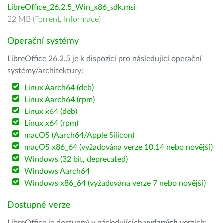
LibreOffice_26.2.5_Win_x86_sdk.msi
22 MB (
Torrent
,
Informace
)
Operační systémy
LibreOffice 26.2.5 je k dispozici pro následující operační
systémy/architektury:
Linux Aarch64 (deb)
Linux Aarch64 (rpm)
Linux x64 (deb)
Linux x64 (rpm)
macOS (Aarch64/Apple Silicon)
macOS x86_64 (vyžadována verze 10.14 nebo novější)
Windows (32 bit, deprecated)
Windows Aarch64
Windows x86_64 (vyžadována verze 7 nebo novější)
Dostupné verze
LibreOffice je dostupný v následujících
vydaných
verzích: