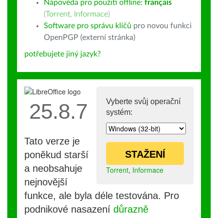
Nápověda pro použití offline:
français
(
Torrent
,
Informace
)
Software pro správu klíčů
pro novou funkci
OpenPGP (externí stránka)
potřebujete jiný jazyk?
Vyberte svůj operační
25.8.7
systém:
Tato verze je
STAŽENÍ
poněkud starší
a neobsahuje
Torrent
,
Informace
nejnovější
funkce, ale byla déle testována. Pro
podnikové nasazení
důrazně