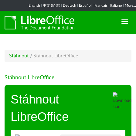
English
|
中文 (简体)
|
Deutsch
|
Español
|
Français
|
Italiano
|
More...
Stáhnout
/
Stáhnout LibreOffice
Stáhnout LibreOffice
Stáhnout
LibreOffice