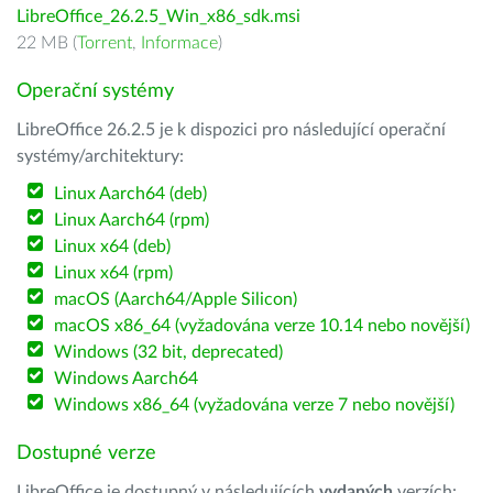
LibreOffice_26.2.5_Win_x86_sdk.msi
22 MB (
Torrent
,
Informace
)
Operační systémy
LibreOffice 26.2.5 je k dispozici pro následující operační
systémy/architektury:
Linux Aarch64 (deb)
Linux Aarch64 (rpm)
Linux x64 (deb)
Linux x64 (rpm)
macOS (Aarch64/Apple Silicon)
macOS x86_64 (vyžadována verze 10.14 nebo novější)
Windows (32 bit, deprecated)
Windows Aarch64
Windows x86_64 (vyžadována verze 7 nebo novější)
Dostupné verze
LibreOffice je dostupný v následujících
vydaných
verzích: