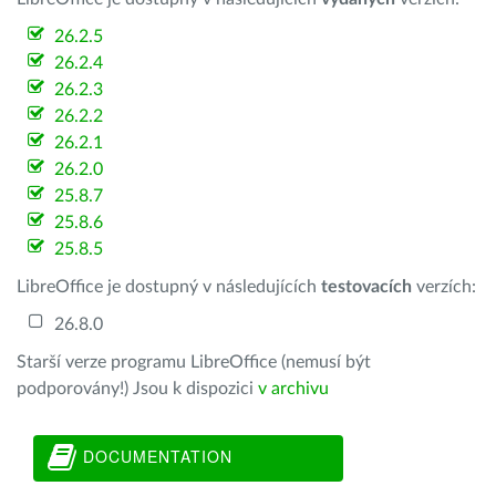
26.2.5
26.2.4
26.2.3
26.2.2
26.2.1
26.2.0
25.8.7
25.8.6
25.8.5
LibreOffice je dostupný v následujících
testovacích
verzích:
26.8.0
Starší verze programu LibreOffice (nemusí být
podporovány!) Jsou k dispozici
v archivu
DOCUMENTATION