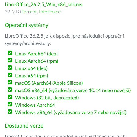
LibreOffice_26.2.5_Win_x86_sdk.msi
22 MB (
Torrent
,
Informace
)
Operační systémy
LibreOffice 26.2.5 je k dispozici pro následující operační
systémy/architektury:
Linux Aarch64 (deb)
Linux Aarch64 (rpm)
Linux x64 (deb)
Linux x64 (rpm)
macOS (Aarch64/Apple Silicon)
macOS x86_64 (vyžadována verze 10.14 nebo novější)
Windows (32 bit, deprecated)
Windows Aarch64
Windows x86_64 (vyžadována verze 7 nebo novější)
Dostupné verze
LibreOffice je dostupný v následujících
vydaných
verzích: