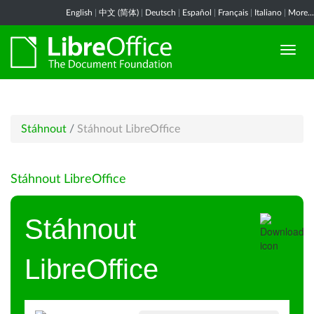
English
|
中文 (简体)
|
Deutsch
|
Español
|
Français
|
Italiano
|
More...
Stáhnout
/
Stáhnout LibreOffice
Stáhnout LibreOffice
Stáhnout
LibreOffice