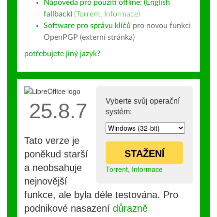
Nápověda pro použití offline: (English
fallback)
(
Torrent
,
Informace
)
Software pro správu klíčů
pro novou funkci
OpenPGP (externí stránka)
potřebujete jiný jazyk?
Vyberte svůj operační
25.8.7
systém:
Tato verze je
STAŽENÍ
poněkud starší
a neobsahuje
Torrent
,
Informace
nejnovější
funkce, ale byla déle testována. Pro
podnikové nasazení
důrazně