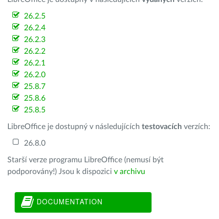
26.2.5
26.2.4
26.2.3
26.2.2
26.2.1
26.2.0
25.8.7
25.8.6
25.8.5
LibreOffice je dostupný v následujících
testovacích
verzích:
26.8.0
Starší verze programu LibreOffice (nemusí být
podporovány!) Jsou k dispozici
v archivu
DOCUMENTATION