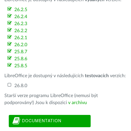
26.2.5
26.2.4
26.2.3
26.2.2
26.2.1
26.2.0
25.8.7
25.8.6
25.8.5
LibreOffice je dostupný v následujících
testovacích
verzích:
26.8.0
Starší verze programu LibreOffice (nemusí být
podporovány!) Jsou k dispozici
v archivu
DOCUMENTATION