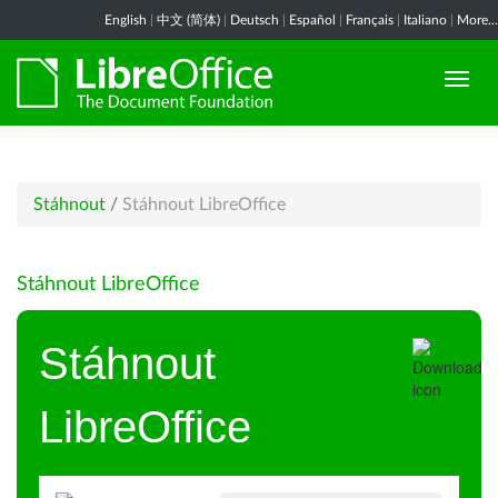
English
|
中文 (简体)
|
Deutsch
|
Español
|
Français
|
Italiano
|
More...
Stáhnout
/
Stáhnout LibreOffice
Stáhnout LibreOffice
Stáhnout
LibreOffice