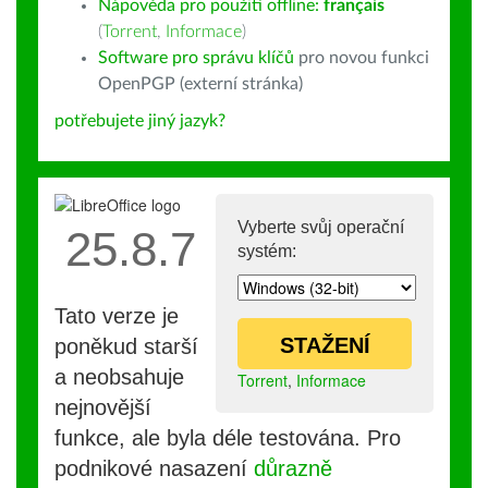
Nápověda pro použití offline:
français
(
Torrent
,
Informace
)
Software pro správu klíčů
pro novou funkci
OpenPGP (externí stránka)
potřebujete jiný jazyk?
Vyberte svůj operační
25.8.7
systém:
Tato verze je
STAŽENÍ
poněkud starší
a neobsahuje
Torrent
,
Informace
nejnovější
funkce, ale byla déle testována. Pro
podnikové nasazení
důrazně