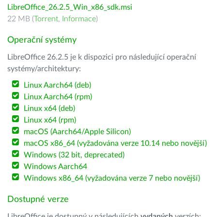
LibreOffice_26.2.5_Win_x86_sdk.msi
22 MB (
Torrent
,
Informace
)
Operační systémy
LibreOffice 26.2.5 je k dispozici pro následující operační
systémy/architektury:
Linux Aarch64 (deb)
Linux Aarch64 (rpm)
Linux x64 (deb)
Linux x64 (rpm)
macOS (Aarch64/Apple Silicon)
macOS x86_64 (vyžadována verze 10.14 nebo novější)
Windows (32 bit, deprecated)
Windows Aarch64
Windows x86_64 (vyžadována verze 7 nebo novější)
Dostupné verze
LibreOffice je dostupný v následujících
vydaných
verzích: