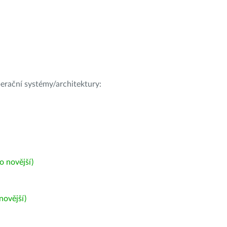
operační systémy/architektury:
 novější)
ovější)