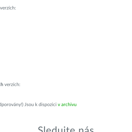
verzích:
ch
verzích:
dporovány!) Jsou k dispozici
v archivu
Sledujte nás