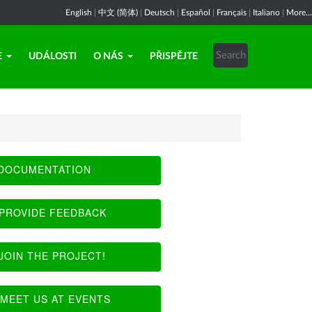
English
|
中文 (简体)
|
Deutsch
|
Español
|
Français
|
Italiano
|
More...
E
UDÁLOSTI
O NÁS
PŘISPĚJTE
DOCUMENTATION
PROVIDE FEEDBACK
JOIN THE PROJECT!
MEET US AT EVENTS