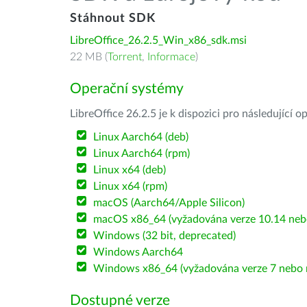
Stáhnout SDK
LibreOffice_26.2.5_Win_x86_sdk.msi
22 MB (
Torrent
,
Informace
)
Operační systémy
LibreOffice 26.2.5 je k dispozici pro následující 
Linux Aarch64 (deb)
Linux Aarch64 (rpm)
Linux x64 (deb)
Linux x64 (rpm)
macOS (Aarch64/Apple Silicon)
macOS x86_64 (vyžadována verze 10.14 nebo
Windows (32 bit, deprecated)
Windows Aarch64
Windows x86_64 (vyžadována verze 7 nebo n
Dostupné verze