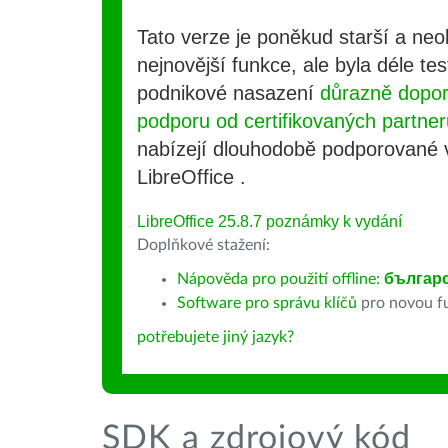
Tato verze je poněkud starší a ne
nejnovější funkce, ale byla déle te
podnikové nasazení
důrazně dopo
podporu od certifikovaných partner
nabízejí dlouhodobě podporované
LibreOffice .
LibreOffice 25.8.7 poznámky k vydání
Doplňkové stažení:
Nápověda pro použití offline:
българ
Software pro správu klíčů
pro novou fu
potřebujete jiný jazyk?
SDK a zdrojový kód