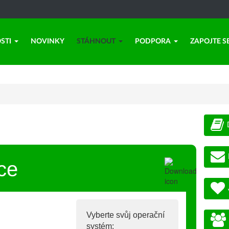
STI
NOVINKY
STÁHNOUT
PODPORA
ZAPOJTE S
ce
Vyberte svůj operační
systém: