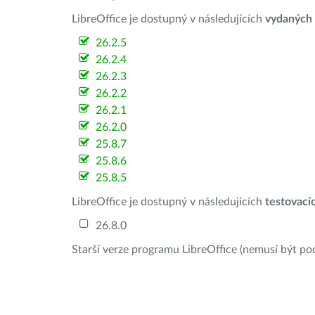
LibreOffice je dostupný v následujících
vydaných
26.2.5
26.2.4
26.2.3
26.2.2
26.2.1
26.2.0
25.8.7
25.8.6
25.8.5
LibreOffice je dostupný v následujících
testovací
26.8.0
Starší verze programu LibreOffice (nemusí být po