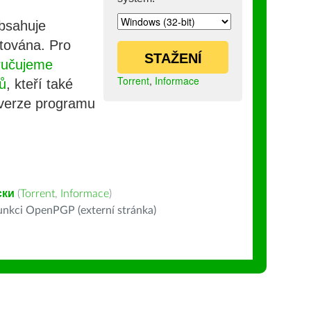
obsahuje
stována. Pro
STAŽENÍ
ručujeme
Torrent
,
Informace
ů
, kteří také
 verze programu
ски
(
Torrent
,
Informace
)
nkci OpenPGP (externí stránka)