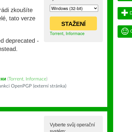
rádi zkoušíte
D
lé, tato verze
STAŽENÍ
G
Torrent
,
Informace
ed deprecated -
nstead.
ски
(
Torrent
,
Informace
)
nkci OpenPGP (externí stránka)
Vyberte svůj operační
systém: