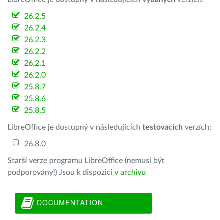
26.2.5
26.2.4
26.2.3
26.2.2
26.2.1
26.2.0
25.8.7
25.8.6
25.8.5
LibreOffice je dostupný v následujících
testovacích
verzích:
26.8.0
Starší verze programu LibreOffice (nemusí být
podporovány!) Jsou k dispozici
v archivu
DOCUMENTATION