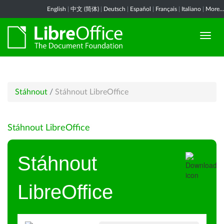
English
|
中文 (简体)
|
Deutsch
|
Español
|
Français
|
Italiano
|
More...
Stáhnout
/
Stáhnout LibreOffice
Stáhnout LibreOffice
Stáhnout
LibreOffice