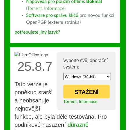
Nápověda pro použití offline:
Bokmål
(
Torrent
,
Informace
)
Software pro správu klíčů
pro novou funkci
OpenPGP (externí stránka)
potřebujete jiný jazyk?
Vyberte svůj operační
25.8.7
systém:
Tato verze je
STAŽENÍ
poněkud starší
a neobsahuje
Torrent
,
Informace
nejnovější
funkce, ale byla déle testována. Pro
podnikové nasazení
důrazně