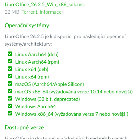
LibreOffice_26.2.5_Win_x86_sdk.msi
22 MB (
Torrent
,
Informace
)
Operační systémy
LibreOffice 26.2.5 je k dispozici pro následující operační
systémy/architektury:
Linux Aarch64 (deb)
Linux Aarch64 (rpm)
Linux x64 (deb)
Linux x64 (rpm)
macOS (Aarch64/Apple Silicon)
macOS x86_64 (vyžadována verze 10.14 nebo novější)
Windows (32 bit, deprecated)
Windows Aarch64
Windows x86_64 (vyžadována verze 7 nebo novější)
Dostupné verze
LibreOffice je dostupný v následujících
vydaných
verzích: