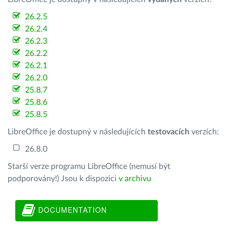
26.2.5
26.2.4
26.2.3
26.2.2
26.2.1
26.2.0
25.8.7
25.8.6
25.8.5
LibreOffice je dostupný v následujících
testovacích
verzích:
26.8.0
Starší verze programu LibreOffice (nemusí být
podporovány!) Jsou k dispozici
v archivu
DOCUMENTATION