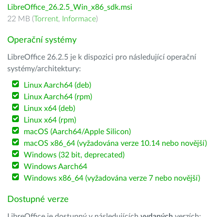
LibreOffice_26.2.5_Win_x86_sdk.msi
22 MB (
Torrent
,
Informace
)
Operační systémy
LibreOffice 26.2.5 je k dispozici pro následující operační
systémy/architektury:
Linux Aarch64 (deb)
Linux Aarch64 (rpm)
Linux x64 (deb)
Linux x64 (rpm)
macOS (Aarch64/Apple Silicon)
macOS x86_64 (vyžadována verze 10.14 nebo novější)
Windows (32 bit, deprecated)
Windows Aarch64
Windows x86_64 (vyžadována verze 7 nebo novější)
Dostupné verze
LibreOffice je dostupný v následujících
vydaných
verzích: