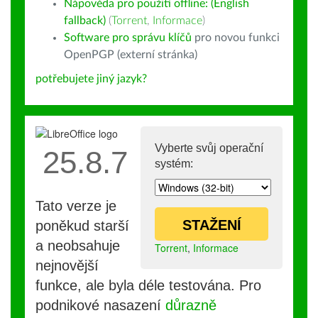
Nápověda pro použití offline: (English
fallback)
(
Torrent
,
Informace
)
Software pro správu klíčů
pro novou funkci
OpenPGP (externí stránka)
potřebujete jiný jazyk?
Vyberte svůj operační
25.8.7
systém:
Tato verze je
STAŽENÍ
poněkud starší
a neobsahuje
Torrent
,
Informace
nejnovější
funkce, ale byla déle testována. Pro
podnikové nasazení
důrazně