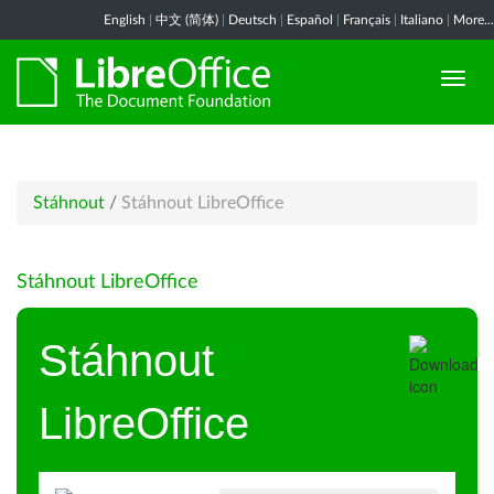
English
|
中文 (简体)
|
Deutsch
|
Español
|
Français
|
Italiano
|
More...
Stáhnout
/
Stáhnout LibreOffice
Stáhnout LibreOffice
Stáhnout
LibreOffice