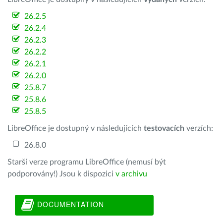
26.2.5
26.2.4
26.2.3
26.2.2
26.2.1
26.2.0
25.8.7
25.8.6
25.8.5
LibreOffice je dostupný v následujících
testovacích
verzích:
26.8.0
Starší verze programu LibreOffice (nemusí být
podporovány!) Jsou k dispozici
v archivu
DOCUMENTATION