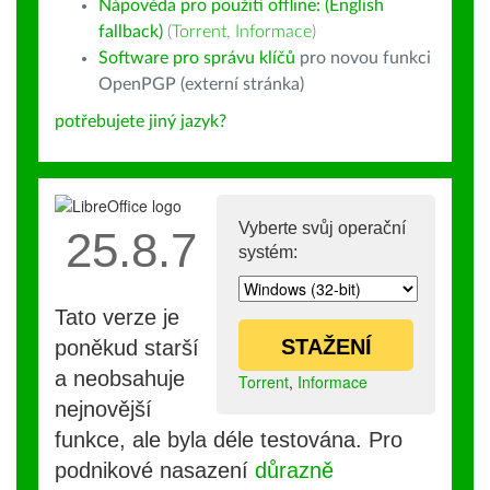
Nápověda pro použití offline: (English
fallback)
(
Torrent
,
Informace
)
Software pro správu klíčů
pro novou funkci
OpenPGP (externí stránka)
potřebujete jiný jazyk?
Vyberte svůj operační
25.8.7
systém:
Tato verze je
STAŽENÍ
poněkud starší
a neobsahuje
Torrent
,
Informace
nejnovější
funkce, ale byla déle testována. Pro
podnikové nasazení
důrazně