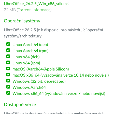
LibreOffice_26.2.5_Win_x86_sdk.msi
22 MB (
Torrent
,
Informace
)
Operační systémy
LibreOffice 26.2.5 je k dispozici pro následující operační
systémy/architektury:
Linux Aarch64 (deb)
Linux Aarch64 (rpm)
Linux x64 (deb)
Linux x64 (rpm)
macOS (Aarch64/Apple Silicon)
macOS x86_64 (vyžadována verze 10.14 nebo novější)
Windows (32 bit, deprecated)
Windows Aarch64
Windows x86_64 (vyžadována verze 7 nebo novější)
Dostupné verze
LibreOffice je dostupný v následujících
vydaných
verzích: