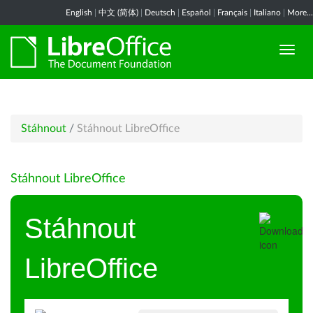
English
|
中文 (简体)
|
Deutsch
|
Español
|
Français
|
Italiano
|
More...
Stáhnout
/
Stáhnout LibreOffice
Stáhnout LibreOffice
Stáhnout
LibreOffice